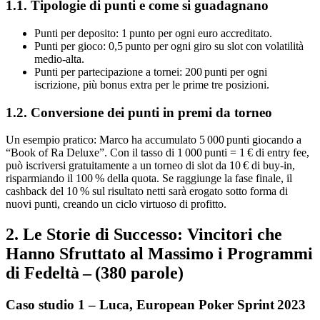
1.1. Tipologie di punti e come si guadagnano
Punti per deposito: 1 punto per ogni euro accreditato.
Punti per gioco: 0,5 punto per ogni giro su slot con volatilità
medio‑alta.
Punti per partecipazione a tornei: 200 punti per ogni
iscrizione, più bonus extra per le prime tre posizioni.
1.2. Conversione dei punti in premi da torneo
Un esempio pratico: Marco ha accumulato 5 000 punti giocando a
“Book of Ra Deluxe”. Con il tasso di 1 000 punti = 1 € di entry fee,
può iscriversi gratuitamente a un torneo di slot da 10 € di buy‑in,
risparmiando il 100 % della quota. Se raggiunge la fase finale, il
cashback del 10 % sul risultato netti sarà erogato sotto forma di
nuovi punti, creando un ciclo virtuoso di profitto.
2. Le Storie di Successo: Vincitori che
Hanno Sfruttato al Massimo i Programmi
di Fedeltà – (380 parole)
Caso studio 1 – Luca, European Poker Sprint 2023