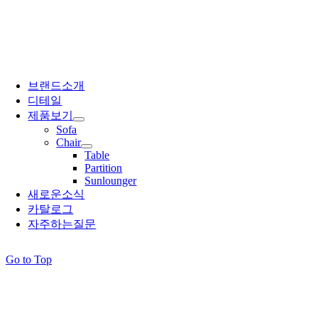
브랜드소개
디테일
제품보기
Sofa
Chair
Table
Partition
Sunlounger
새로운소식
카탈로그
자주하는질문
Go to Top