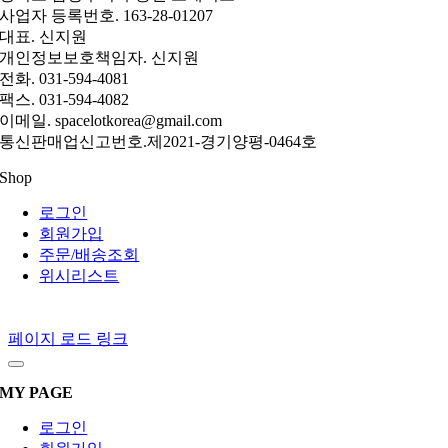
사업자 등록번호. 163-28-01207
대표. 신지원
개인정보보호책임자. 신지원
전화. 031-594-4081
팩스. 031-594-4082
이메일. spacelotkorea@gmail.com
통신판매업신고번호.제2021-경기양평-0464호
Shop
로그인
회원가입
주문/배송조회
위시리스트
페이지 로드 링크
MY PAGE
로그인