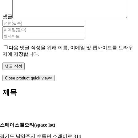
댓글
다음 댓글 작성을 위해 이름, 이메일 및 웹사이트를 브라우
저에 저장합니다.
Close product quick view
×
제목
스페이스엘오티(space lot)
경기도 남양주시 수동면 소래비로 314