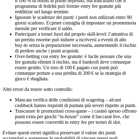
il 100 % di bonus al primo deposito, ma trascurano che il
programma di fedeltà può fornire entry fee gratuite più
redditizie nel lungo termine.
Ignorare le scadenze dei punti: i punti non utilizzati entro 90
giorni scadono. Ecprnet consiglia di impostare un promemoria
mensile per verificare il saldo.
Partecipare a tornei fuori dal proprio skill‑level: l’attrattiva di
un premio enorme può indurre a iscriversi a eventi di alto
buy‑in senza la preparazione necessaria, aumentando il rischio
di perdere anche i punti acquisiti.
Over‑betting con entry fee gratuite: è facile pensare che una
fee gratuita elimini il rischio, ma il bankroll deve comunque
essere gestito. Un toro di 100 € pagato con punti può
comunque portare a una perdita di 200 € se la strategia di
gioco è sbagliata.
Altri errori da tenere sotto controllo:
Mancata verifica delle condizioni di wagering – alcuni
cashback hanno requisiti di puntata più severi rispetto ai punti.
Trascurare le promozioni cross‑game – i casinò spesso offrono
punti extra per giochi “in‑house” come il baccarat live, che
possono essere convertiti in entry fee per tornei di slot.
Evitare questi errori significa preservare il valore dei punti
accumulati e aumentare le probabilità di vincere premi reali.