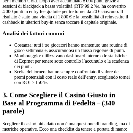
per i membri Gold. Dopo aver accumulato 8 000 punti grazie a
sessioni di blackjack a bassa volatilità (RTP 99,2 %), ha convertito
4 000 punti in entry fee gratuite per tre tornei da 20 € ciascuno. Il
risultato è stato una vincita di 1 800 € e la possibilità di reinvestire il
cashback in ulteriori buy‑in senza toccare il capitale originale.
Analisi dei fattori comuni
Costanza: tutti i tre giocatori hanno mantenuto una routine di
gioco settimanale, assicurandosi un flusso regolare di punti.
Monitoraggio: utilizzavano dashboard interne o le statistiche
di Ecprnet per tenere sotto controllo l’accumulo e la scadenza
dei punti.
Scelta del torneo: hanno sempre confrontato il valore dei
premi potenziali con il costo reale dell’entry, scegliendo tornei
con ROI ≥ 150 %.
3. Come Scegliere il Casinò Giusto in
Base al Programma di Fedeltà – (340
parole)
Scegliere il casinò più adatto non è una questione di branding, ma di
metriche operative. Ecco una checklist da tenere a portata di mano: