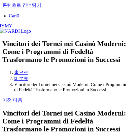
콘텐츠로 건너뛰기
Cart
0
MY
MY
Vincitori dei Tornei nei Casinò Moderni:
Come i Programmi di Fedeltà
Trasformano le Promozioni in Successi
홈으로
미분류
Vincitori dei Tornei nei Casinò Moderni: Come i Programmi
di Fedeltà Trasformano le Promozioni in Successi
이전
다음
Vincitori dei Tornei nei Casinò Moderni:
Come i Programmi di Fedeltà
Trasformano le Promozioni in Successi