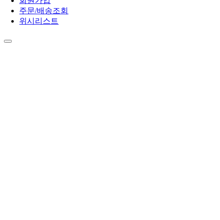
회원가입
주문/배송조회
위시리스트