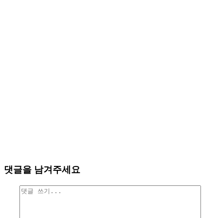
댓글을 남겨주세요