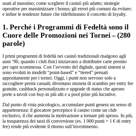
usati al massimo; come scegliere il casinò più adatto; strategie
operative per massimizzare i bonus; gli errori più comuni da evitare;
e infine le tendenze future che ridefiniranno il concetto di loyalty.
1. Perché i Programmi di Fedeltà sono il
Cuore delle Promozioni nei Tornei – (280
parole)
I primi programmi di fedeltà nei casinò tradizionali risalgono agli
anni ’90, quando i club fisici iniziavano a distribuire carte premio
per ogni scommessa. Con l’avvento del digitale, questi sistemi si
sono evoluti in modelli “point‑based” e “tiered” pensati
appositamente per i tornei. Oggi, i punti non servono solo a
raccogliere premi casuali; diventano moneta di scambio per entry fee
gratuite, cashback personalizzato e upgrade di status che aprono
porte a tavoli con buy‑in più alti e a pool prize più lucrative.
Dal punto di vista psicologico, accumulare punti genera un senso di
appartenenza: il giocatore percepisce il casino come un club
esclusivo, il che aumenta la motivazione a tornare più spesso. In più,
la trasparenza dei tassi di conversione (es. 1 000 punti = 1 € di entry
fee) rende più evidente il ritorno sull’investimento.