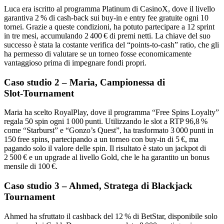
Luca era iscritto al programma Platinum di CasinoX, dove il livello
garantiva 2 % di cash‑back sui buy‑in e entry fee gratuite ogni 10
tornei. Grazie a queste condizioni, ha potuto partecipare a 12 sprint
in tre mesi, accumulando 2 400 € di premi netti. La chiave del suo
successo è stata la costante verifica del “points‑to‑cash” ratio, che gli
ha permesso di valutare se un torneo fosse economicamente
vantaggioso prima di impegnare fondi propri.
Caso studio 2 – Maria, Campionessa di
Slot‑Tournament
Maria ha scelto RoyalPlay, dove il programma “Free Spins Loyalty”
regala 50 spin ogni 1 000 punti. Utilizzando le slot a RTP 96,8 %
come “Starburst” e “Gonzo’s Quest”, ha trasformato 3 000 punti in
150 free spins, partecipando a un torneo con buy‑in di 5 €, ma
pagando solo il valore delle spin. Il risultato è stato un jackpot di
2 500 € e un upgrade al livello Gold, che le ha garantito un bonus
mensile di 100 €.
Caso studio 3 – Ahmed, Stratega di Blackjack
Tournament
Ahmed ha sfruttato il cashback del 12 % di BetStar, disponibile solo