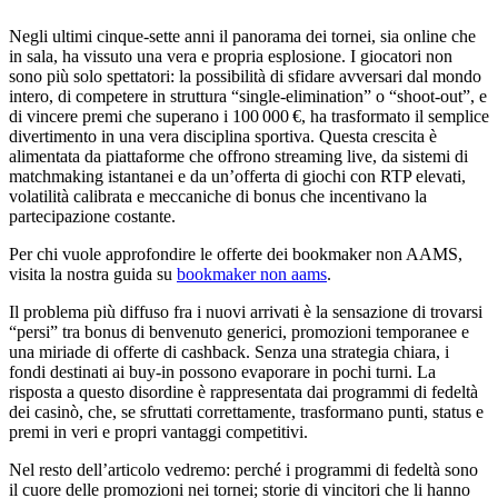
Negli ultimi cinque‑sette anni il panorama dei tornei, sia online che
in sala, ha vissuto una vera e propria esplosione. I giocatori non
sono più solo spettatori: la possibilità di sfidare avversari dal mondo
intero, di competere in struttura “single‑elimination” o “shoot‑out”, e
di vincere premi che superano i 100 000 €, ha trasformato il semplice
divertimento in una vera disciplina sportiva. Questa crescita è
alimentata da piattaforme che offrono streaming live, da sistemi di
matchmaking istantanei e da un’offerta di giochi con RTP elevati,
volatilità calibrata e meccaniche di bonus che incentivano la
partecipazione costante.
Per chi vuole approfondire le offerte dei bookmaker non AAMS,
visita la nostra guida su
bookmaker non aams
.
Il problema più diffuso fra i nuovi arrivati è la sensazione di trovarsi
“persi” tra bonus di benvenuto generici, promozioni temporanee e
una miriade di offerte di cashback. Senza una strategia chiara, i
fondi destinati ai buy‑in possono evaporare in pochi turni. La
risposta a questo disordine è rappresentata dai programmi di fedeltà
dei casinò, che, se sfruttati correttamente, trasformano punti, status e
premi in veri e propri vantaggi competitivi.
Nel resto dell’articolo vedremo: perché i programmi di fedeltà sono
il cuore delle promozioni nei tornei; storie di vincitori che li hanno