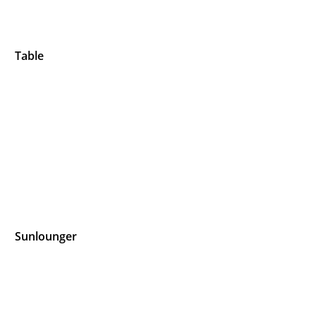
Table
Sunlounger