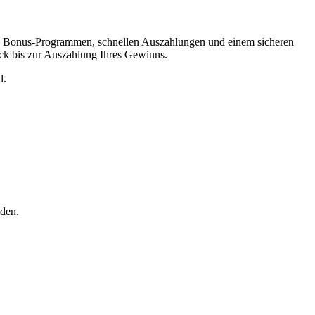
rten Bonus‑Programmen, schnellen Auszahlungen und einem sicheren
lick bis zur Auszahlung Ihres Gewinns.
l.
iden.