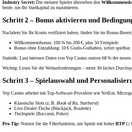
Industry Secret:
Die meisten Spieler übersehen den
Willkommensb
beide, um Ihr Startkapital zu maximieren.
Schritt 2 – Bonus aktivieren und Bedingun
Nachdem Sie Ihr Konto verifiziert haben, finden Sie im Bonus‑Ber
Willkommensbonus: 100 % bis 200 €, plus 50 Freispiele.
Bonus ohne Einzahlung: 10 € Gratis‑Guthaben, sofort spielbar.
Statistik: Laut internen Daten von Yep Casino nutzen 68 % der neuen
Wichtig: Lesen Sie die Wettanforderungen – meist 30‑faches Durchspie
Schritt 3 – Spielauswahl und Personalisier
Yep Casino arbeitet mit Top‑Software‑Providern wie NetEnt, Microga
Klassische Slots (z. B.
Book of Ra
,
Starburst
)
Live‑Dealer‑Tische (Blackjack, Roulette)
Tischspiele (Baccarat, Poker)
Pro Tip:
Nutzen Sie die Filterfunktion, um Spiele mit hoher
RTP
(≥ 