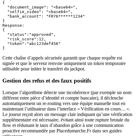
{

  "document_image": "<base64>",

  "selfie_video": "<base64>",

  "bank_account": "FR76******1234"

}

Response:

{

  "status":"approved",

  "risk_score":12,

  "token":"abc123def456"

Cette chaîne d’appels sécurisée garantit que chaque requête est
signée et que le serveur renvoie uniquement un token temporaire
utilisable pour initier le transfert du jackpot.
Gestion des refus et des faux positifs
Lorsque l’algorithme détecte une incohérence (par exemple un nom
différent entre pièce d’identité et compte bancaire), il déclenche
automatiquement un re‑routing vers une équipe manuelle tout en
maintenant l’utilisateur dans l’interface « Vérification en cours… ».
Le joueur reçoit alors un message clair indiquant qu’une vérification
supplémentaire est nécessaire, évitant ainsi toute rupture brutale du
flow et réduisant le taux d’abandon grâce à une communication
proactive recommandée par Placedumarche.Fr dans ses guides