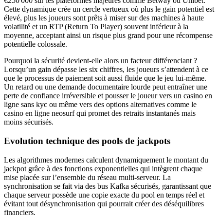
€250 000 sur les plateformes majeures comme Betway ou Unibet.
Cette dynamique crée un cercle vertueux où plus le gain potentiel est
élevé, plus les joueurs sont prêts à miser sur des machines à haute
volatilité et un RTP (Return To Player) souvent inférieur à la
moyenne, acceptant ainsi un risque plus grand pour une récompense
potentielle colossale.
Pourquoi la sécurité devient‑elle alors un facteur différenciant ?
Lorsqu’un gain dépasse les six chiffres, les joueurs s’attendent à ce
que le processus de paiement soit aussi fluide que le jeu lui‑même.
Un retard ou une demande documentaire lourde peut entraîner une
perte de confiance irréversible et pousser le joueur vers un casino en
ligne sans kyc ou même vers des options alternatives comme le
casino en ligne neosurf qui promet des retraits instantanés mais
moins sécurisés.
Evolution technique des pools de jackpots
Les algorithmes modernes calculent dynamiquement le montant du
jackpot grâce à des fonctions exponentielles qui intègrent chaque
mise placée sur l’ensemble du réseau multi‑serveur. La
synchronisation se fait via des bus Kafka sécurisés, garantissant que
chaque serveur possède une copie exacte du pool en temps réel et
évitant tout désynchronisation qui pourrait créer des déséquilibres
financiers.