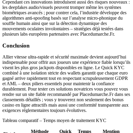
Cependant ces innovations introduisent aussi des risques nouveaux :
les deepfakes audio/visuels peuvent tromper même les systèmes
biométriques avancés ; pour contrer cela, l’industrie développe des
algorithmes anti‑spoofing basés sur l’analyse micro‑phonique du
souffle humain ainsi que sur la détection dynamique des
mouvements oculaires involontaires – stratégies déjà testées dans
plusieurs labs européens partenaires avec Placedumarche.Fr.
Conclusion
Allier vitesse ultra‑rapide et sécurité maximale devient aujourd’hui
indispensable pour offrir aux joueurs une expérience fiable lorsqu’ils
visent les plus gros jackpots disponibles en ligne. Le Quick KYC
combiné à une isolation stricte des wallets garantit que chaque euro
gagné arrive rapidement tout en respectant scrupuleusement GDPR
et AML – deux piliers essentiels pour maintenir la confiance
durablement. Pour tester ces solutions novatrices vous pouvez vous
rendre sur un site fiable recommandé par Placedumarche.Fr dans ses
classements détaillés ; vous y trouverez non seulement des bonus
casino en ligne attractifs mais aussi une conformité transparente aux
exigences réglementaires toujours évolutives.
Tableau comparatif – Temps moyen de traitement KYC
Méthode
Quick
Temps
Mention