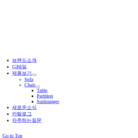
브랜드소개
디테일
제품보기
Sofa
Chair
Table
Partition
Sunlounger
새로운소식
카탈로그
자주하는질문
Go to Top