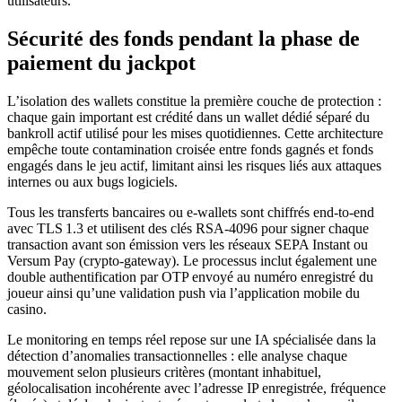
utilisateurs.
Sécurité des fonds pendant la phase de
paiement du jackpot
L’isolation des wallets constitue la première couche de protection :
chaque gain important est crédité dans un wallet dédié séparé du
bankroll actif utilisé pour les mises quotidiennes. Cette architecture
empêche toute contamination croisée entre fonds gagnés et fonds
engagés dans le jeu actif, limitant ainsi les risques liés aux attaques
internes ou aux bugs logiciels.
Tous les transferts bancaires ou e‑wallets sont chiffrés end‑to‑end
avec TLS 1.3 et utilisent des clés RSA‑4096 pour signer chaque
transaction avant son émission vers les réseaux SEPA Instant ou
Versum Pay (crypto‑gateway). Le processus inclut également une
double authentification par OTP envoyé au numéro enregistré du
joueur ainsi qu’une validation push via l’application mobile du
casino.
Le monitoring en temps réel repose sur une IA spécialisée dans la
détection d’anomalies transactionnelles : elle analyse chaque
mouvement selon plusieurs critères (montant inhabituel,
géolocalisation incohérente avec l’adresse IP enregistrée, fréquence