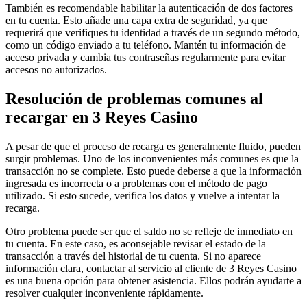
También es recomendable habilitar la autenticación de dos factores
en tu cuenta. Esto añade una capa extra de seguridad, ya que
requerirá que verifiques tu identidad a través de un segundo método,
como un código enviado a tu teléfono. Mantén tu información de
acceso privada y cambia tus contraseñas regularmente para evitar
accesos no autorizados.
Resolución de problemas comunes al
recargar en 3 Reyes Casino
A pesar de que el proceso de recarga es generalmente fluido, pueden
surgir problemas. Uno de los inconvenientes más comunes es que la
transacción no se complete. Esto puede deberse a que la información
ingresada es incorrecta o a problemas con el método de pago
utilizado. Si esto sucede, verifica los datos y vuelve a intentar la
recarga.
Otro problema puede ser que el saldo no se refleje de inmediato en
tu cuenta. En este caso, es aconsejable revisar el estado de la
transacción a través del historial de tu cuenta. Si no aparece
información clara, contactar al servicio al cliente de 3 Reyes Casino
es una buena opción para obtener asistencia. Ellos podrán ayudarte a
resolver cualquier inconveniente rápidamente.