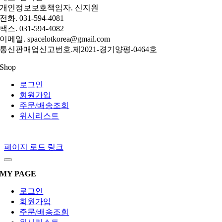
개인정보보호책임자. 신지원
전화. 031-594-4081
팩스. 031-594-4082
이메일. spacelotkorea@gmail.com
통신판매업신고번호.제2021-경기양평-0464호
Shop
로그인
회원가입
주문/배송조회
위시리스트
페이지 로드 링크
MY PAGE
로그인
회원가입
주문/배송조회