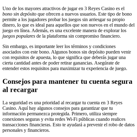
Uno de los mayores atractivos de jugar en 3 Reyes Casino es el
bono sin depósito
que ofrecen a nuevos usuarios. Este tipo de bono
permite a los jugadores probar los juegos sin arriesgar su propio
dinero, lo que es ideal para aquellos que son nuevos en el mundo del
juego en línea. Además, es una excelente manera de explorar los
juegos populares
de la plataforma sin compromiso financiero.
Sin embargo, es importante leer los términos y condiciones
asociados con este bono. Algunos bonos sin depósito pueden venir
con requisitos de apuesta, lo que significa que deberás jugar una
cierta cantidad antes de poder retirar ganancias. Asegúrate de
entender estos requisitos para maximizar tu experiencia de juego.
Consejos para mantener tu cuenta segura
al recargar
La seguridad es una prioridad al recargar tu cuenta en 3 Reyes
Casino. Aquí hay algunos consejos para garantizar que tu
información permanezca protegida. Primero, utiliza siempre
conexiones seguras y evita redes Wi-Fi públicas cuando realices
transacciones financieras. Esto te ayudará a prevenir el robo de datos
personales y financieros.