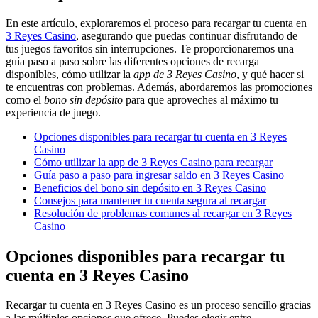
En este artículo, exploraremos el proceso para recargar tu cuenta en
3 Reyes Casino
, asegurando que puedas continuar disfrutando de
tus juegos favoritos sin interrupciones. Te proporcionaremos una
guía paso a paso sobre las diferentes opciones de recarga
disponibles, cómo utilizar la
app de 3 Reyes Casino
, y qué hacer si
te encuentras con problemas. Además, abordaremos las promociones
como el
bono sin depósito
para que aproveches al máximo tu
experiencia de juego.
Opciones disponibles para recargar tu cuenta en 3 Reyes
Casino
Cómo utilizar la app de 3 Reyes Casino para recargar
Guía paso a paso para ingresar saldo en 3 Reyes Casino
Beneficios del bono sin depósito en 3 Reyes Casino
Consejos para mantener tu cuenta segura al recargar
Resolución de problemas comunes al recargar en 3 Reyes
Casino
Opciones disponibles para recargar tu
cuenta en 3 Reyes Casino
Recargar tu cuenta en 3 Reyes Casino es un proceso sencillo gracias
a las múltiples opciones que ofrece. Puedes elegir entre