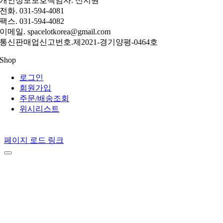
개인정보보호책임자. 신지원
전화. 031-594-4081
팩스. 031-594-4082
이메일. spacelotkorea@gmail.com
통신판매업신고번호.제2021-경기양평-0464호
Shop
로그인
회원가입
주문/배송조회
위시리스트
페이지 로드 링크