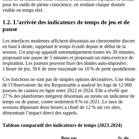
pour les outils de pleine conscience, en rendant chaque donnée
visible en temps réel.
1.2. L’arrivée des indicateurs de temps de jeu et de
pause
Les interfaces modernes affichent désormais un chronomètre discret
en haut à droite, rappelant le temps écoulé depuis le début de la
session. Un pop‑up apparaît automatiquement toutes les 30 minutes,
proposant une pause de 5 minutes et proposant un mini‑exercice de
respiration. Les joueurs peuvent fixer des limites auto‑imposées :
1 heure de jeu, 50 € de mise maximale ou 10 % de perte quotidienne.
Ces fonctions ne sont pas de simples options décoratives. Une étude
de l’Observatoire du Jeu Responsable a analysé les logs de 12 000
joueurs de casinos en ligne entre 2022 et 2024. Elle a révélé que
27 % des plateformes intègrent désormais au moins un indicateur de
temps ou de pause, contre seulement 8 % en 2021. Le taux de
sessions dépassant deux heures a chuté de 12 % sur ces sites,
démontrant l’impact direct des rappels.
Tableau comparatif des indicateurs de temps (2023‑2024)
Pop‑up
% de