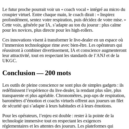
Le futur proche pourrait voir un « coach vocal » intégré au micro du
croupier virtuel. Entre chaque main, le coach dirait : « Inspirez
profondément, sentez votre respiration, puis décidez de votre mise. »
Cette voix, générée par IA, s’adapte au ton du joueur : plus calme
pour les novices, plus directe pour les high‑rollers.
Ces innovations visent à transformer le live‑dealer en un espace où
l’immersion technologique rime avec bien‑être. Les opérateurs qui
réussiront à combiner divertissement, IA et conscience augmenteront
leur attractivité, tout en respectant les standards de l’ANJ et de la
UKGC.
Conclusion — 200 mots
Les outils de pleine conscience ne sont plus de simples gadgets : ils
redéfinissent l’expérience du live‑dealer, la rendant plus sûre, plus
transparente et plus agréable. Chronomètres, pop‑ups de respiration,
baromètres d’émotion et coachs virtuels offrent aux joueurs un filet
de sécurité qui s’adapte à leurs habitudes et à leurs émotions.
Pour les opérateurs, l’enjeu est double : rester à la pointe de la
technologie immersive tout en respectant les exigences
réglementaires et les attentes des joueurs. Les plateformes qui