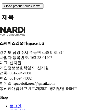
Close product quick view
×
제목
스페이스엘오티(space lot)
경기도 남양주시 수동면 소래비로 314
사업자 등록번호. 163-28-01207
대표. 신지원
개인정보보호책임자. 신지원
전화. 031-594-4081
팩스. 031-594-4082
이메일. spacelotkorea@gmail.com
통신판매업신고번호.제2021-경기양평-0464호
Shop
로그인