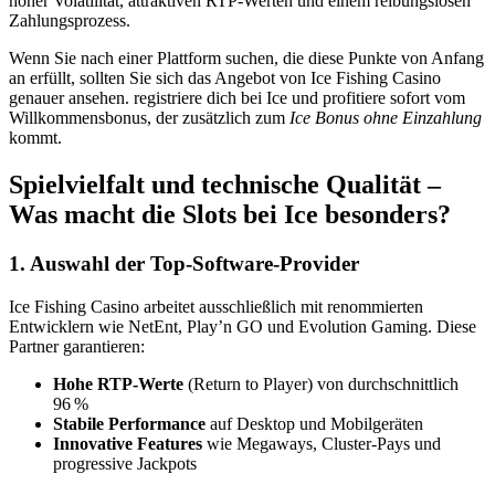
hoher Volatilität, attraktiven RTP‑Werten und einem reibungslosen
Zahlungsprozess.
Wenn Sie nach einer Plattform suchen, die diese Punkte von Anfang
an erfüllt, sollten Sie sich das Angebot von Ice Fishing Casino
genauer ansehen. registriere dich bei Ice und profitiere sofort vom
Willkommensbonus, der zusätzlich zum
Ice Bonus ohne Einzahlung
kommt.
Spielvielfalt und technische Qualität –
Was macht die Slots bei Ice besonders?
1. Auswahl der Top‑Software‑Provider
Ice Fishing Casino arbeitet ausschließlich mit renommierten
Entwicklern wie NetEnt, Play’n GO und Evolution Gaming. Diese
Partner garantieren:
Hohe RTP‑Werte
(Return to Player) von durchschnittlich
96 %
Stabile Performance
auf Desktop und Mobilgeräten
Innovative Features
wie Megaways, Cluster‑Pays und
progressive Jackpots