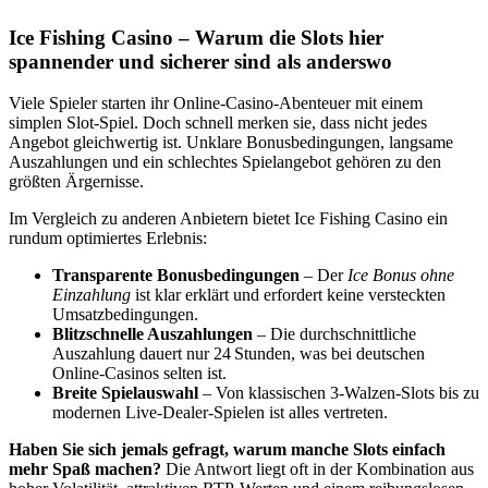
Ice Fishing Casino – Warum die Slots hier
spannender und sicherer sind als anderswo
Viele Spieler starten ihr Online‑Casino‑Abenteuer mit einem
simplen Slot‑Spiel. Doch schnell merken sie, dass nicht jedes
Angebot gleichwertig ist. Unklare Bonusbedingungen, langsame
Auszahlungen und ein schlechtes Spielangebot gehören zu den
größten Ärgernisse.
Im Vergleich zu anderen Anbietern bietet Ice Fishing Casino ein
rundum optimiertes Erlebnis:
Transparente Bonusbedingungen
– Der
Ice Bonus ohne
Einzahlung
ist klar erklärt und erfordert keine versteckten
Umsatzbedingungen.
Blitzschnelle Auszahlungen
– Die durchschnittliche
Auszahlung dauert nur 24 Stunden, was bei deutschen
Online‑Casinos selten ist.
Breite Spielauswahl
– Von klassischen 3‑Walzen‑Slots bis zu
modernen Live‑Dealer‑Spielen ist alles vertreten.
Haben Sie sich jemals gefragt, warum manche Slots einfach
mehr Spaß machen?
Die Antwort liegt oft in der Kombination aus