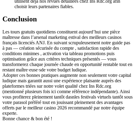
utilisent déjà nos revues détaillées chez Ins Rdc.org afin
choisir leurs partenaires fiables.
Conclusion
Les tours gratuits quotidiens constituent aujourd’hui une pièce
maîtresse dans l’arsenal marketing estival des meilleurs casinos
français licenciés ANJ. En suivant scrupuleusement notre guide pas
à pas — création sécurisée du compte , satisfaction rapide des
conditions minimes , activation via tableau promotions puis
optimisation grâce aux critères techniques présentés — vous
transformerez chaque journée chaude en opportunité rentable tout en
restant maître·euse·sde votre budget ludique.
Adopter ces bonnes pratiques augmente non seulement votre capital
ludique mais garantit aussi une expérience plaisante auprès des
plateformes triées sur notre volet qualité chez Ins Rdc.org
(mentionné plusieurs fois ici comme référence indépendante). Ainsi
vous profiterez pleinement tantôt dasnles festivals virtuels tantôt sous
votre parasol préféré tout en jouissant pleinement des avantages
offerts par le meilleur casino 2026 recommandé par notre équipe
experte.
Bonne chance & bon été !