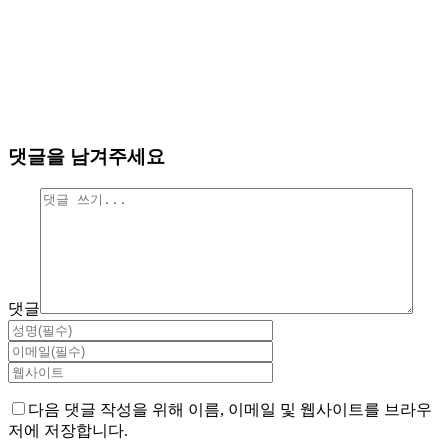
댓글을 남겨주세요
댓글
다음 댓글 작성을 위해 이름, 이메일 및 웹사이트를 브라우
저에 저장합니다.