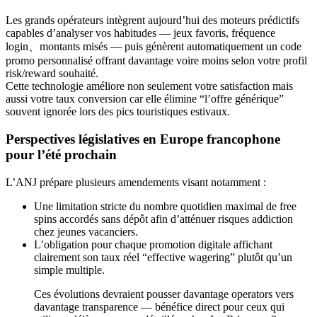
Les grands opérateurs intègrent aujourd’hui des moteurs prédictifs
capables d’analyser vos habitudes — jeux favoris, fréquence
login、montants misés — puis génèrent automatiquement un code
promo personnalisé offrant davantage voire moins selon votre profil
risk/reward souhaité.
Cette technologie améliore non seulement votre satisfaction mais
aussi votre taux conversion car elle élimine “l’offre générique”
souvent ignorée lors des pics touristiques estivaux.
Perspectives législatives en Europe francophone
pour l’été prochain
L’ANJ prépare plusieurs amendements visant notamment :
Une limitation stricte du nombre quotidien maximal de free
spins accordés sans dépôt afin d’atténuer risques addiction
chez jeunes vacanciers.
L’obligation pour chaque promotion digitale affichant
clairement son taux réel “effective wagering” plutôt qu’un
simple multiple.
Ces évolutions devraient pousser davantage operators vers
davantage transparence — bénéfice direct pour ceux qui