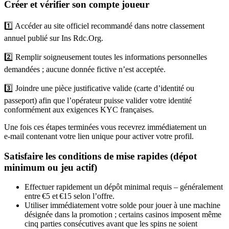
Créer et vérifier son compte joueur
1️⃣ Accéder au site officiel recommandé dans notre classement
annuel publié sur Ins Rdc.Org.
2️⃣ Remplir soigneusement toutes les informations personnelles
demandées ; aucune donnée fictive n’est acceptée.
3️⃣ Joindre une pièce justificative valide (carte d’identité ou
passeport) afin que l’opérateur puisse valider votre identité
conformément aux exigences KYC françaises.
Une fois ces étapes terminées vous recevrez immédiatement un
e‑mail contenant votre lien unique pour activer votre profil.
Satisfaire les conditions de mise rapides (dépot
minimum ou jeu actif)
Effectuer rapidement un dépôt minimal requis – généralement
entre €5 et €15 selon l’offre.
Utiliser immédiatement votre solde pour jouer à une machine
désignée dans la promotion ; certains casinos imposent même
cinq parties consécutives avant que les spins ne soient