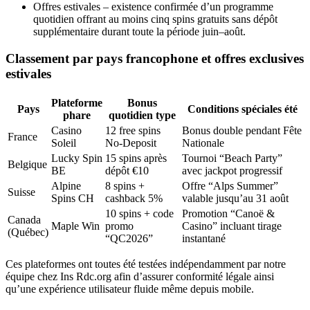
Offres estivales – existence confirmée d’un programme
quotidien offrant au moins cinq spins gratuits sans dépôt
supplémentaire durant toute la période juin–août.
Classement par pays francophone et offres exclusives
estivales
Plateforme
Bonus
Pays
Conditions spéciales été
phare
quotidien type
Casino
12 free spins
Bonus double pendant Fête
France
Soleil
No‑Deposit
Nationale
Lucky Spin
15 spins après
Tournoi “Beach Party”
Belgique
BE
dépôt €10
avec jackpot progressif
Alpine
8 spins +
Offre “Alps Summer”
Suisse
Spins CH
cashback 5%
valable jusqu’au 31 août
10 spins + code
Promotion “Canoë &
Canada
Maple Win
promo
Casino” incluant tirage
(Québec)
“QC2026”
instantané
Ces plateformes ont toutes été testées indépendamment par notre
équipe chez Ins Rdc.org afin d’assurer conformité légale ainsi
qu’une expérience utilisateur fluide même depuis mobile.