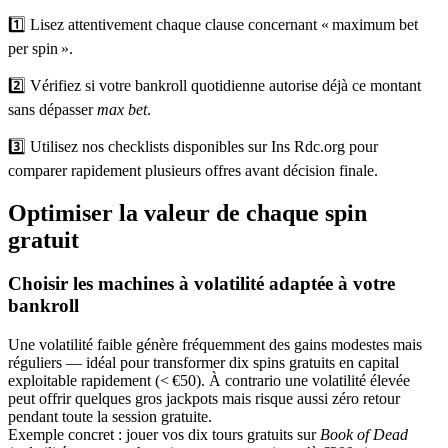
1️⃣ Lisez attentivement chaque clause concernant « maximum bet
per spin ».
2️⃣ Vérifiez si votre bankroll quotidienne autorise déjà ce montant
sans dépasser
max bet
.
3️⃣ Utilisez nos checklists disponibles sur Ins Rdc.org pour
comparer rapidement plusieurs offres avant décision finale.
Optimiser la valeur de chaque spin
gratuit
Choisir les machines à volatilité adaptée à votre
bankroll
Une volatilité faible génère fréquemment des gains modestes mais
réguliers — idéal pour transformer dix spins gratuits en capital
exploitable rapidement (< €50). À contrario une volatilité élevée
peut offrir quelques gros jackpots mais risque aussi zéro retour
pendant toute la session gratuite.
Exemple concret : jouer vos dix tours gratuits sur
Book of Dead