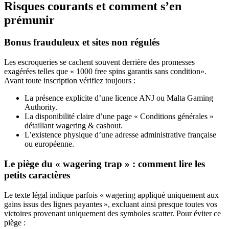
Risques courants et comment s’en
prémunir
Bonus frauduleux et sites non régulés
Les escroqueries se cachent souvent derrière des promesses
exagérées telles que « 1000 free spins garantis sans condition​».
Avant toute inscription vérifiez toujours :
La présence explicite d’une licence ANJ ou Malta Gaming
Authority.
La disponibilité claire d’une page « Conditions générales »
détaillant wagering & cashout.
L’existence physique d’une adresse administrative française
ou européenne.
Le piège du « wagering trap » : comment lire les
petits caractères
Le texte légal indique parfois « wagering appliqué uniquement aux
gains issus des lignes payantes », excluant ainsi presque toutes vos
victoires provenant uniquement des symboles scatter. Pour éviter ce
piège :