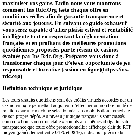
maximiser vos gains. Enfin nous vous montrons
comment Ins Rdc.Org teste chaque offre en
conditions réelles afin de garantir transparence et
sécurité aux joueurs. En suivant ce guide exhaustif
vous serez capable d’allier plaisir estival et rentabilité
intelligente tout en respectant la réglementation
française et en profitant des meilleures promotions
quotidiennes proposées par le réseau de casinos
évalués par Ins Rdc.Org. Préparez‑vous donc à
transformer chaque jour d’été en opportunité de jeu
responsable et lucrative.[casino en ligne](https://ins-
rdc.org)
Définition technique et juridique
Les tours gratuits quotidiens sont des crédits virtuels accordés par un
casino en ligne permettant au joueur d’effectuer un nombre limité de
rotations sur une machine sélectionnée sans mobilisation immédiate
de son propre dépôt. Au niveau juridique français ils sont classés
comme « bonus non monétaire » soumis aux mêmes obligations de
transparence que toute offre promotionnelle : affichage clair du RTP
moyen (généralement entre 94 % et 98 %), indication précise du