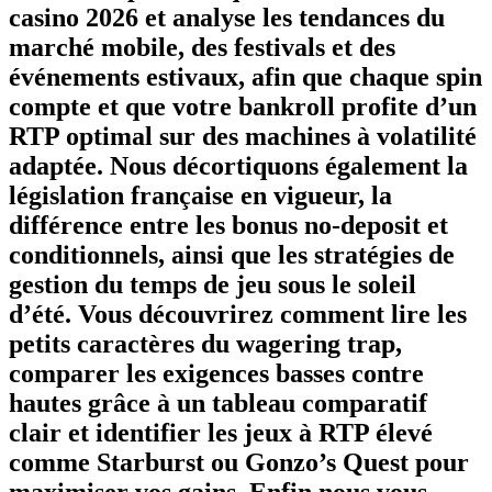
casino 2026 et analyse les tendances du
marché mobile, des festivals et des
événements estivaux, afin que chaque spin
compte et que votre bankroll profite d’un
RTP optimal sur des machines à volatilité
adaptée. Nous décortiquons également la
législation française en vigueur, la
différence entre les bonus no‑deposit et
conditionnels, ainsi que les stratégies de
gestion du temps de jeu sous le soleil
d’été. Vous découvrirez comment lire les
petits caractères du wagering trap,
comparer les exigences basses contre
hautes grâce à un tableau comparatif
clair et identifier les jeux à RTP élevé
comme Starburst ou Gonzo’s Quest pour
maximiser vos gains. Enfin nous vous