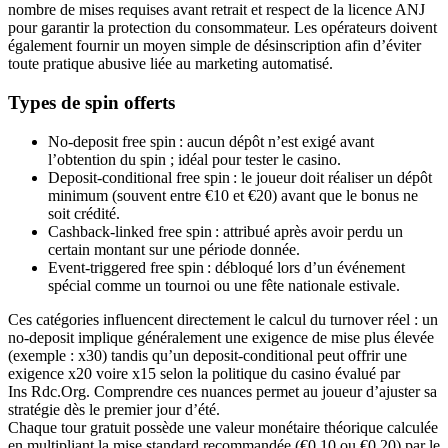
nombre de mises requises avant retrait et respect de la licence ANJ
pour garantir la protection du consommateur. Les opérateurs doivent
également fournir un moyen simple de désinscription afin d’éviter
toute pratique abusive liée au marketing automatisé.
Types de spin offerts
No‑deposit free spin : aucun dépôt n’est exigé avant
l’obtention du spin ; idéal pour tester le casino.
Deposit‑conditional free spin : le joueur doit réaliser un dépôt
minimum (souvent entre €10 et €20) avant que le bonus ne
soit crédité.
Cashback‑linked free spin : attribué après avoir perdu un
certain montant sur une période donnée.
Event‑triggered free spin : débloqué lors d’un événement
spécial comme un tournoi ou une fête nationale estivale.
Ces catégories influencent directement le calcul du turnover réel : un
no‑deposit implique généralement une exigence de mise plus élevée
(exemple : x30) tandis qu’un deposit‑conditional peut offrir une
exigence x20 voire x15 selon la politique du casino évalué par
Ins Rdc.Org. Comprendre ces nuances permet au joueur d’ajuster sa
stratégie dès le premier jour d’été.
Chaque tour gratuit possède une valeur monétaire théorique calculée
en multipliant la mise standard recommandée (€0,10 ou €0,20) par le