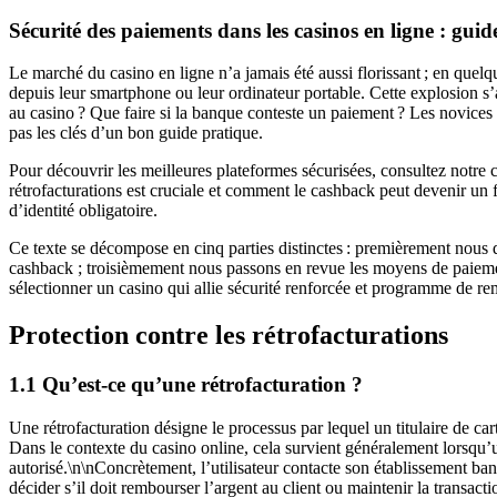
Sécurité des paiements dans les casinos en ligne : guid
Le marché du casino en ligne n’a jamais été aussi florissant ; en quelq
depuis leur smartphone ou leur ordinateur portable. Cette explosion s
au casino ? Que faire si la banque conteste un paiement ? Les novices 
pas les clés d’un bon guide pratique.
Pour découvrir les meilleures plateformes sécurisées, consultez notre
rétrofacturations est cruciale et comment le cashback peut devenir un f
d’identité obligatoire.
Ce texte se décompose en cinq parties distinctes : premièrement nous 
cashback ; troisièmement nous passons en revue les moyens de paiemen
sélectionner un casino qui allie sécurité renforcée et programme de remb
Protection contre les rétrofacturations
1.1 Qu’est‑ce qu’une rétrofacturation ?
Une rétrofacturation désigne le processus par lequel un titulaire de c
Dans le contexte du casino online, cela survient généralement lorsqu’
autorisé.\n\nConcrètement, l’utilisateur contacte son établissement ba
décider s’il doit rembourser l’argent au client ou maintenir la transact