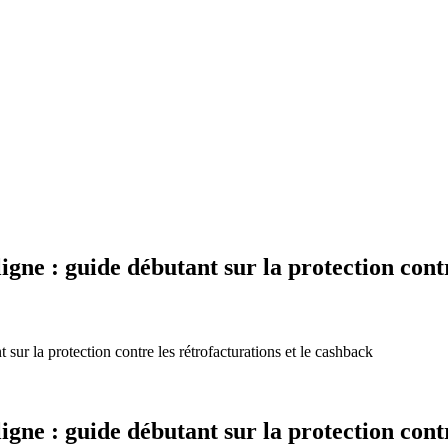
ligne : guide débutant sur la protection cont
 sur la protection contre les rétrofacturations et le cashback
ligne : guide débutant sur la protection cont