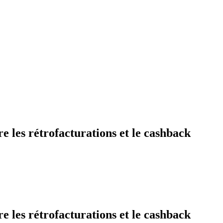
re les rétrofacturations et le cashback
re les rétrofacturations et le cashback