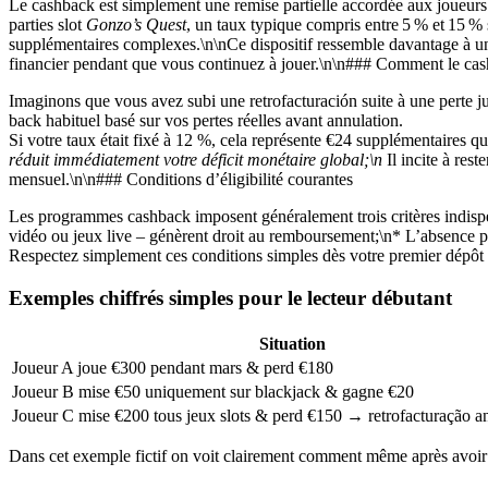
Le cashback est simplement une remise partielle accordée aux joueurs
parties slot
Gonzo’s Quest
, un taux typique compris entre 5 % et 15 % 
supplémentaires complexes.\n\nCe dispositif ressemble davantage à un
financier pendant que vous continuez à jouer.\n\n### Comment le cas
Imaginons que vous avez subi une retrofacturación suite à une perte
back habituel basé sur vos pertes réelles avant annulation.
Si votre taux était fixé à 12 %, cela représente €24 supplémentaires q
réduit immédiatement votre déficit monétaire global;\n
Il incite à res
mensuel.\n\n### Conditions d’éligibilité courantes
Les programmes cash­back imposent généralement trois critères indisp
vidéo ou jeux live – génèrent droit au remboursement;\n* L’absence pr
Respectez simplement ces conditions simples dès votre premier dépôt
Exemples chiffrés simples pour le lecteur débutant
Situation
Joueur A joue €300 pendant mars & perd €180
Joueur B mise €50 uniquement sur blackjack & gagne €20
Joueur C mise €200 tous jeux slots & perd €150 → retrofacturação a
Dans cet exemple fictif on voit clairement comment même après avoir 