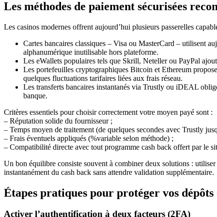
Les méthodes de paiement sécurisées rec
Les casinos modernes offrent aujourd’hui plusieurs passerelles capables d
Cartes bancaires classiques – Visa ou MasterCard – utilisent au
alphanumérique inutilisable hors plateforme.
Les eWallets populaires tels que Skrill, Neteller ou PayPal a
Les portefeuilles cryptographiques Bitcoin et Ethereum proposen
quelques fluctuations tarifaires liées aux frais réseau.
Les transferts bancaires instantanés via Trustly ou iDEAL oblig
banque.
Critères essentiels pour choisir correctement votre moyen payé sont :
– Réputation solide du fournisseur ;
– Temps moyen de traitement (de quelques secondes avec Trustly jusqu
– Frais éventuels appliqués (%variable selon méthode) ;
– Compatibilité directe avec tout programme cash back offert par le sit
Un bon équilibre consiste souvent à combiner deux solutions : utilis
instantanément du cash back sans attendre validation supplémentaire.
Étapes pratiques pour protéger vos dépôts e
Activer l’authentification à deux facteurs (2FA)