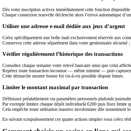
Dès votre inscription activez immédiatement cette fonction disponibl
Chaque connexion nouvelle déclenche alors l’envoi automatique d’un c
Utiliser une adresse e‑mail dédiée aux jeux d’argent
Créez spécifiquement une boîte mail exclusivement réservée aux commun
Conservez cette adresse séparément dans votre gestionnaire sécurisé ; 
Vérifier régulièrement l’historique des transactions
Consultez chaque semaine votre relevé bancaire ainsi que celui affich
Repérez toute transaction inconnue — même minime — puis capturez 
Cette démarche montre bonne foi vis-à-vis possible dispute future.
Limiter le montant maximal par transaction
Définissez préalablement via paramètres personnels plafonds journali
Par exemple limitez chaque dépôt individuelà ​€200​ puis fixez limite quoti
Cela empêche toute utilisation massive involontaire dûe notamment lors
En suivant scrupuleusement ces quatre actions simples vous créez réel