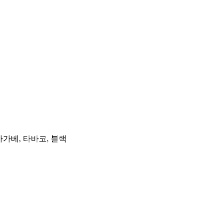
아가베, 타바코, 블랙