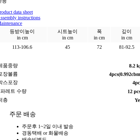
가능
roduct data sheet
ssembly instructions
aintenance
등받이높이
시트높이
폭
깊이
in cm
in cm
in cm
in cm
113-106.6
45
72
81-92.5
제품중량
8.2 k
포장볼륨
4pcs(0.992cbm
박스포장
4pc
1파레트 수량
12 pc
적층
Ye
주문 배송
주문후 1~2일 이내 발송
경동택배 or 화물배송
배송비별도