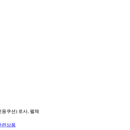
전용쿠션) 로사, 펠체
관련상품