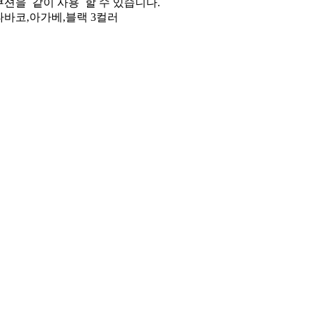
쿠션을 같이 사용 할 수 있습니다.
타바코,아가베,블랙 3컬러