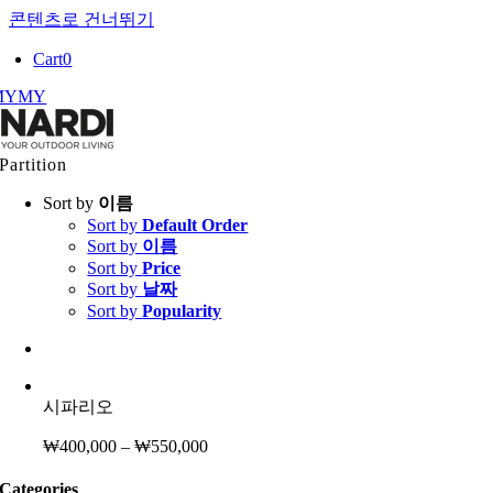
콘텐츠로 건너뛰기
Cart
0
MY
MY
Partition
Sort by
이름
Sort by
Default Order
Sort by
이름
Sort by
Price
Sort by
날짜
Sort by
Popularity
시파리오
₩
400,000
–
₩
550,000
Categories