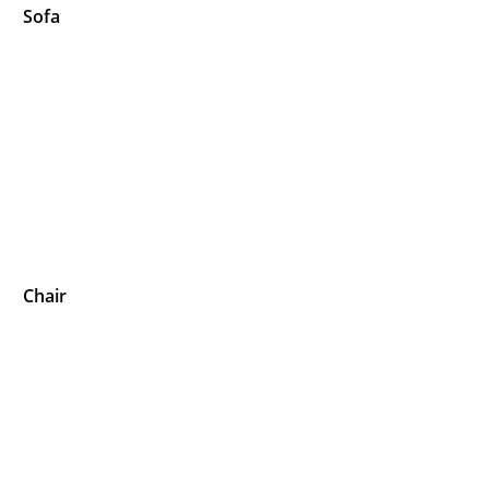
Sofa
Chair