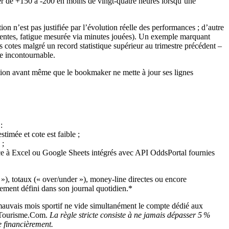
ler de +150 à -200 en moins de vingt‑quatre heures lorsqu’une
on n’est pas justifiée par l’évolution réelle des performances ; d’autre
récentes, fatigue mesurée via minutes jouées). Un exemple marquant
 cotes malgré un record statistique supérieur au trimestre précédent –
e incontournable.
tion avant même que le bookmaker ne mette à jour ses lignes
:
timée et cote est faible ;
 ;
ce à Excel ou Google Sheets intégrés avec API OddsPortal fournies
d »), totaux (« over/under »), money‑line directes ou encore
lement défini dans son journal quotidien.*
mauvais mois sportif ne vide simultanément le compte dédié aux
t Tourisme.Com.
La règle stricte consiste à ne jamais dépasser 5 %
e financièrement.