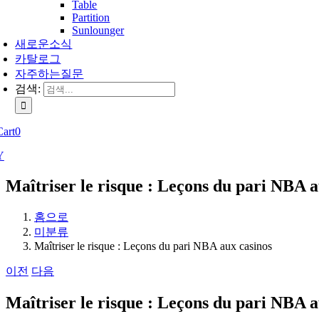
Table
Partition
Sunlounger
새로운소식
카탈로그
자주하는질문
검색:
Cart
0
Y
Maîtriser le risque : Leçons du pari NBA a
홈으로
미분류
Maîtriser le risque : Leçons du pari NBA aux casinos
이전
다음
Maîtriser le risque : Leçons du pari NBA a