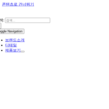
콘텐츠로 건너뛰기
색:
oggle Navigation
브랜드소개
디테일
제품보기