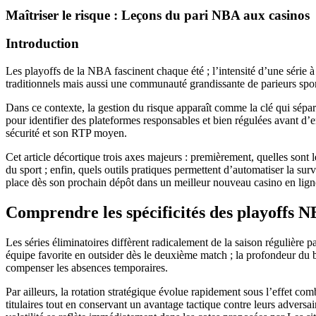
Maîtriser le risque : Leçons du pari NBA aux casinos
Introduction
Les playoff​s de la NBA fascinent chaque été ; l’intensité d’une série
traditionnels mais aussi une communauté grandissante de parieurs spor
Dans ce contexte, la gestion du risque apparaît comme la clé qui sépar
pour identifier des plateformes responsables et bien régulées avant 
sécurité et son RTP moyen.
Cet article décortique trois axes majeurs : premièrement, quelles sont
du sport ; enfin, quels outils pratiques permettent d’automatiser la sur
place dès son prochain dépôt dans un meilleur nouveau casino en l
Comprendre les spécificités des playoff​s 
Les séries éliminatoires diffèrent radicalement de la saison régulière 
équipe favorite en outsider dès le deuxième match ; la profondeur du 
compenser les absences temporaires.
Par ailleurs, la rotation stratégique évolue rapidement sous l’effet c
titulaires tout en conservant un avantage tactique contre leurs adversa