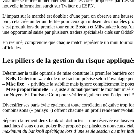
volatilité se reflète immédiatement dans les cotes proposées par Les 
nouvelle information surgit sur Twitter ou ESPN.
L’impact sur le marché est double : d’une part, on observe une hausse ra
part, cela crée un terrain fertile pour ceux qui utilisent des modèles
s’est produit lors du premier tour entre Boston et Milwaukee lorsqu’un
une opportunité saisie par plusieurs traders spécialisés cités sur O
En résumé, comprendre que chaque match représente un mini‑tournoi av
officielles.
Les piliers de la gestion du risque appliqué
Déterminer la taille optimale de mise constitue la première barrière con
–
Kelly Criterion
→ calcule une fraction précise selon l’avantage perçu
–
Mise fixe
→ privilégie la stabilité mais ignore complètement le poten
–
Mise proportionnelle
→ ajuste automatiquement le montant misé su
par Noyers Et Tourisme.Com pour vérifier régulièrement l’edge réel.*
Diversifier ses paris évite également toute corrélation négative trop f
combinaisons (« parlays ») offrent chacune un profil rendement/volatil
Séparer clairement deux bankroll distinctes —une réservée exclusive
machines à sous ou au poker live proposé par plusieurs nouveaux éta
maximum du bankroll spécifique lors d’une seule session ou mise indi