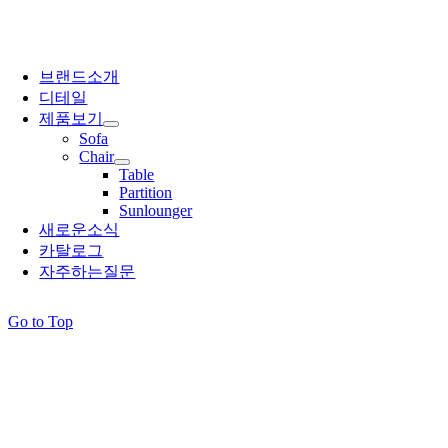
브랜드소개
디테일
제품보기
Sofa
Chair
Table
Partition
Sunlounger
새로운소식
카탈로그
자주하는질문
Go to Top