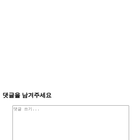
댓글을 남겨주세요