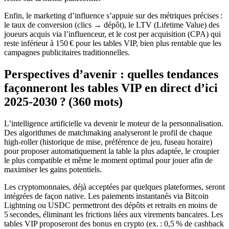
Enfin, le marketing d’influence s’appuie sur des métriques précises :
le taux de conversion (clics → dépôt), le LTV (Lifetime Value) des
joueurs acquis via l’influenceur, et le cost per acquisition (CPA) qui
reste inférieur à 150 € pour les tables VIP, bien plus rentable que les
campagnes publicitaires traditionnelles.
Perspectives d’avenir : quelles tendances
façonneront les tables VIP en direct d’ici
2025‑2030 ? (360 mots)
L’intelligence artificielle va devenir le moteur de la personnalisation.
Des algorithmes de matchmaking analyseront le profil de chaque
high‑roller (historique de mise, préférence de jeu, fuseau horaire)
pour proposer automatiquement la table la plus adaptée, le croupier
le plus compatible et même le moment optimal pour jouer afin de
maximiser les gains potentiels.
Les cryptomonnaies, déjà acceptées par quelques plateformes, seront
intégrées de façon native. Les paiements instantanés via Bitcoin
Lightning ou USDC permettront des dépôts et retraits en moins de
5 secondes, éliminant les frictions liées aux virements bancaires. Les
tables VIP proposeront des bonus en crypto (ex. : 0,5 % de cashback