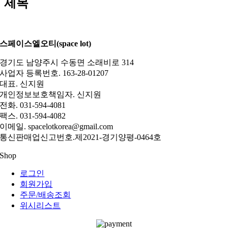
제목
스페이스엘오티(space lot)
경기도 남양주시 수동면 소래비로 314
사업자 등록번호. 163-28-01207
대표. 신지원
개인정보보호책임자. 신지원
전화. 031-594-4081
팩스. 031-594-4082
이메일. spacelotkorea@gmail.com
통신판매업신고번호.제2021-경기양평-0464호
Shop
로그인
회원가입
주문/배송조회
위시리스트