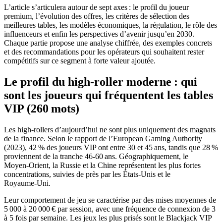
L’article s’articulera autour de sept axes : le profil du joueur
premium, l’évolution des offres, les critères de sélection des
meilleures tables, les modèles économiques, la régulation, le rôle des
influenceurs et enfin les perspectives d’avenir jusqu’en 2030.
Chaque partie propose une analyse chiffrée, des exemples concrets
et des recommandations pour les opérateurs qui souhaitent rester
compétitifs sur ce segment à forte valeur ajoutée.
Le profil du high‑roller moderne : qui
sont les joueurs qui fréquentent les tables
VIP (260 mots)
Les high‑rollers d’aujourd’hui ne sont plus uniquement des magnats
de la finance. Selon le rapport de l’European Gaming Authority
(2023), 42 % des joueurs VIP ont entre 30 et 45 ans, tandis que 28 %
proviennent de la tranche 46‑60 ans. Géographiquement, le
Moyen‑Orient, la Russie et la Chine représentent les plus fortes
concentrations, suivies de près par les États‑Unis et le
Royaume‑Uni.
Leur comportement de jeu se caractérise par des mises moyennes de
5 000 à 20 000 € par session, avec une fréquence de connexion de 3
à 5 fois par semaine. Les jeux les plus prisés sont le Blackjack VIP