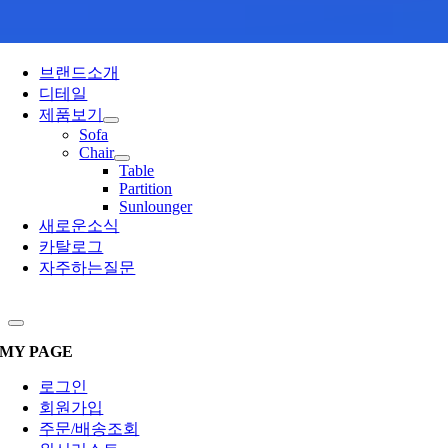
브랜드소개
디테일
제품보기
Sofa
Chair
Table
Partition
Sunlounger
새로운소식
카탈로그
자주하는질문
MY PAGE
로그인
회원가입
주문/배송조회