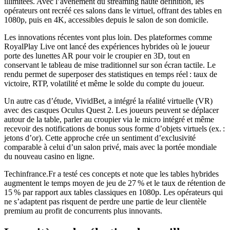
illimitées. Avec l’avènement du streaming haute définition, les
opérateurs ont recréé ces salons dans le virtuel, offrant des tables en
1080p, puis en 4K, accessibles depuis le salon de son domicile.
Les innovations récentes vont plus loin. Des plateformes comme
RoyalPlay Live ont lancé des expériences hybrides où le joueur
porte des lunettes AR pour voir le croupier en 3D, tout en
conservant le tableau de mise traditionnel sur son écran tactile. Le
rendu permet de superposer des statistiques en temps réel : taux de
victoire, RTP, volatilité et même le solde du compte du joueur.
Un autre cas d’étude, VividBet, a intégré la réalité virtuelle (VR)
avec des casques Oculus Quest 2. Les joueurs peuvent se déplacer
autour de la table, parler au croupier via le micro intégré et même
recevoir des notifications de bonus sous forme d’objets virtuels (ex. :
jetons d’or). Cette approche crée un sentiment d’exclusivité
comparable à celui d’un salon privé, mais avec la portée mondiale
du nouveau casino en ligne.
Techinfrance.Fr a testé ces concepts et note que les tables hybrides
augmentent le temps moyen de jeu de 27 % et le taux de rétention de
15 % par rapport aux tables classiques en 1080p. Les opérateurs qui
ne s’adaptent pas risquent de perdre une partie de leur clientèle
premium au profit de concurrents plus innovants.