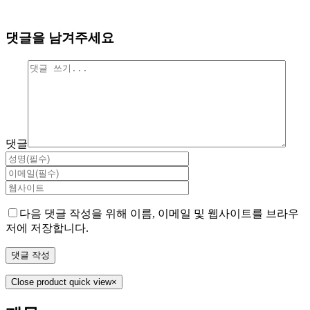
댓글을 남겨주세요
댓글
다음 댓글 작성을 위해 이름, 이메일 및 웹사이트를 브라우
저에 저장합니다.
Close product quick view
×