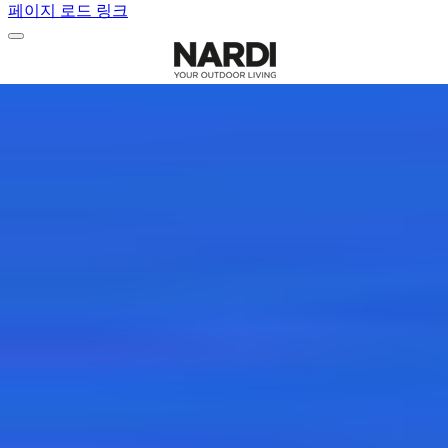
페이지 로드 링크