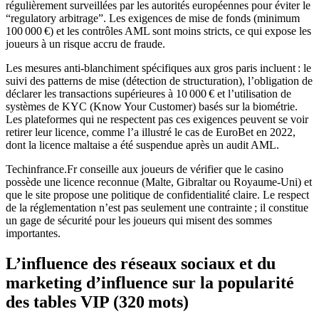
régulièrement surveillées par les autorités européennes pour éviter le
“regulatory arbitrage”. Les exigences de mise de fonds (minimum
100 000 €) et les contrôles AML sont moins stricts, ce qui expose les
joueurs à un risque accru de fraude.
Les mesures anti‑blanchiment spécifiques aux gros paris incluent : le
suivi des patterns de mise (détection de structuration), l’obligation de
déclarer les transactions supérieures à 10 000 € et l’utilisation de
systèmes de KYC (Know Your Customer) basés sur la biométrie.
Les plateformes qui ne respectent pas ces exigences peuvent se voir
retirer leur licence, comme l’a illustré le cas de EuroBet en 2022,
dont la licence maltaise a été suspendue après un audit AML.
Techinfrance.Fr conseille aux joueurs de vérifier que le casino
possède une licence reconnue (Malte, Gibraltar ou Royaume‑Uni) et
que le site propose une politique de confidentialité claire. Le respect
de la réglementation n’est pas seulement une contrainte ; il constitue
un gage de sécurité pour les joueurs qui misent des sommes
importantes.
L’influence des réseaux sociaux et du
marketing d’influence sur la popularité
des tables VIP (320 mots)