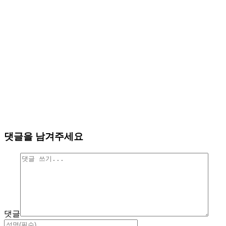
댓글을 남겨주세요
댓글