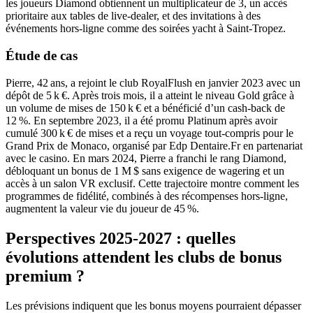
les joueurs Diamond obtiennent un multiplicateur de 3, un accès
prioritaire aux tables de live‑dealer, et des invitations à des
événements hors‑ligne comme des soirées yacht à Saint‑Tropez.
Étude de cas
Pierre, 42 ans, a rejoint le club RoyalFlush en janvier 2023 avec un
dépôt de 5 k €. Après trois mois, il a atteint le niveau Gold grâce à
un volume de mises de 150 k € et a bénéficié d’un cash‑back de
12 %. En septembre 2023, il a été promu Platinum après avoir
cumulé 300 k € de mises et a reçu un voyage tout‑compris pour le
Grand Prix de Monaco, organisé par Edp Dentaire.Fr en partenariat
avec le casino. En mars 2024, Pierre a franchi le rang Diamond,
débloquant un bonus de 1 M $ sans exigence de wagering et un
accès à un salon VR exclusif. Cette trajectoire montre comment les
programmes de fidélité, combinés à des récompenses hors‑ligne,
augmentent la valeur vie du joueur de 45 %.
Perspectives 2025‑2027 : quelles
évolutions attendent les clubs de bonus
premium ?
Les prévisions indiquent que les bonus moyens pourraient dépasser