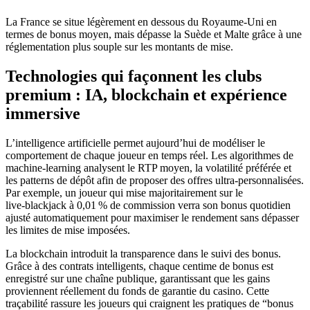
La France se situe légèrement en dessous du Royaume‑Uni en
termes de bonus moyen, mais dépasse la Suède et Malte grâce à une
réglementation plus souple sur les montants de mise.
Technologies qui façonnent les clubs
premium : IA, blockchain et expérience
immersive
L’intelligence artificielle permet aujourd’hui de modéliser le
comportement de chaque joueur en temps réel. Les algorithmes de
machine‑learning analysent le RTP moyen, la volatilité préférée et
les patterns de dépôt afin de proposer des offres ultra‑personnalisées.
Par exemple, un joueur qui mise majoritairement sur le
live‑blackjack à 0,01 % de commission verra son bonus quotidien
ajusté automatiquement pour maximiser le rendement sans dépasser
les limites de mise imposées.
La blockchain introduit la transparence dans le suivi des bonus.
Grâce à des contrats intelligents, chaque centime de bonus est
enregistré sur une chaîne publique, garantissant que les gains
proviennent réellement du fonds de garantie du casino. Cette
traçabilité rassure les joueurs qui craignent les pratiques de “bonus