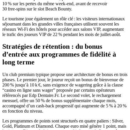
10 % sur les pertes du même week‑end, avant de recevoir
30 free‑spins sur le slot Beach Bounty.
Le tourisme joue également un rôle clé : les visiteurs internationaux
séjournant dans les grandes villes françaises utilisent souvent les
réseaux Wi‑Fi des hôtels pour accéder aux salons VIP, augmentant
le trafic des joueurs VIP de 22 % pendant les mois de juillet‑août.
Stratégies de rétention : du bonus
d’entrée aux programmes de fidélité à
long terme
Un club premium typique propose une architecture de bonus en trois
phases. Le premier jour, le joueur reçoit un bonus de bienvenue de
200 % jusqu’à 10 k €, sans exigence de wagering grâce à la clause
“casino en ligne sans wager” proposée par certains opérateurs
référencés par Edp Dentaire.Fr. Le second volet, le rechargement
mensuel, offre un 50 % de bonus supplémentaire chaque mois,
accompagné d’un cash‑back progressif qui augmente de 5 % à 20 %
en fonction du niveau.
Les programmes de points sont structurés en quatre paliers : Silver,
Gold, Platinum et Diamond. Chaque euro misé génère 1 point, mais