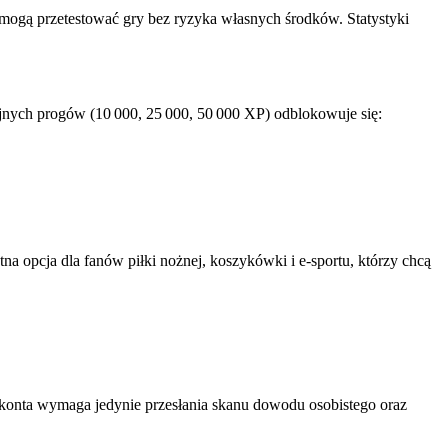
 mogą przetestować gry bez ryzyka własnych środków. Statystyki
ejnych progów (10 000, 25 000, 50 000 XP) odblokowuje się:
na opcja dla fanów piłki nożnej, koszykówki i e-sportu, którzy chcą
ja konta wymaga jedynie przesłania skanu dowodu osobistego oraz