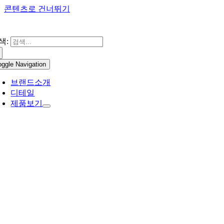
콘텐츠로 건너뛰기
색:
oggle Navigation
브랜드소개
디테일
제품보기