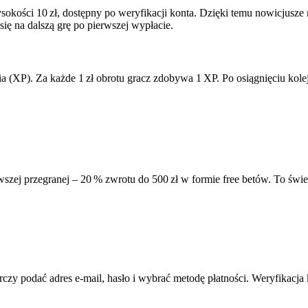
okości 10 zł, dostępny po weryfikacji konta. Dzięki temu nowicjusze
się na dalszą grę po pierwszej wypłacie.
a (XP). Za każde 1 zł obrotu gracz zdobywa 1 XP. Po osiągnięciu kol
zej przegranej – 20 % zwrotu do 500 zł w formie free betów. To świet
tarczy podać adres e‑mail, hasło i wybrać metodę płatności. Weryfikac