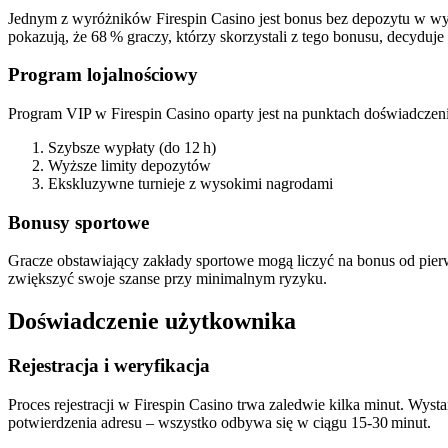
Jednym z wyróżników Firespin Casino jest bonus bez depozytu w wys
pokazują, że 68 % graczy, którzy skorzystali z tego bonusu, decyduje 
Program lojalnościowy
Program VIP w Firespin Casino oparty jest na punktach doświadczeni
Szybsze wypłaty (do 12 h)
Wyższe limity depozytów
Ekskluzywne turnieje z wysokimi nagrodami
Bonusy sportowe
Gracze obstawiający zakłady sportowe mogą liczyć na bonus od pierws
zwiększyć swoje szanse przy minimalnym ryzyku.
Doświadczenie użytkownika
Rejestracja i weryfikacja
Proces rejestracji w Firespin Casino trwa zaledwie kilka minut. Wys
potwierdzenia adresu – wszystko odbywa się w ciągu 15‑30 minut.