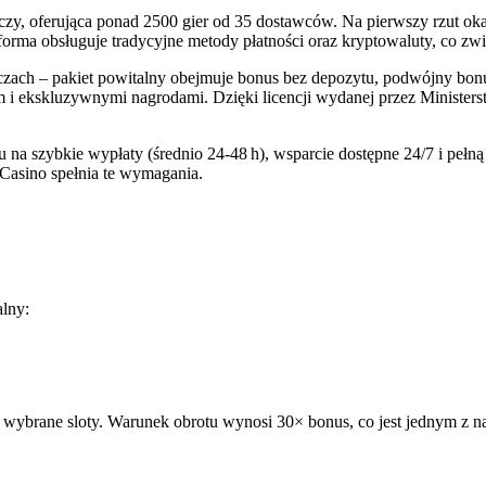
zy, oferująca ponad 2500 gier od 35 dostawców. Na pierwszy rzut oka w
orma obsługuje tradycyjne metody płatności oraz kryptowaluty, co zwi
raczach – pakiet powitalny obejmuje bonus bez depozytu, podwójny bo
 ekskluzywnymi nagrodami. Dzięki licencji wydanej przez Ministers
na szybkie wypłaty (średnio 24‑48 h), wsparcie dostępne 24/7 i pełną 
 Casino spełnia te wymagania.
lny:
ybrane sloty. Warunek obrotu wynosi 30× bonus, co jest jednym z naj