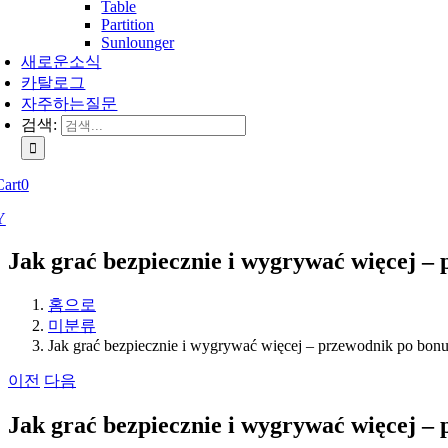
Table
Partition
Sunlounger
새로운소식
카탈로그
자주하는질문
검색:
Cart
0
Y
Jak grać bezpiecznie i wygrywać więcej –
홈으로
미분류
Jak grać bezpiecznie i wygrywać więcej – przewodnik po bonu
이전
다음
Jak grać bezpiecznie i wygrywać więcej –