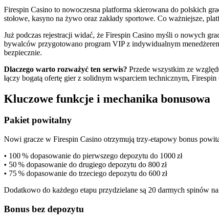
Firespin Casino to nowoczesna platforma skierowana do polskich grac
stołowe, kasyno na żywo oraz zakłady sportowe. Co ważniejsze, platf
Już podczas rejestracji widać, że Firespin Casino myśli o nowych g
bywalców przygotowano program VIP z indywidualnym menedżerem i
bezpiecznie.
Dlaczego warto rozważyć ten serwis?
Przede wszystkim ze względu 
łączy bogatą ofertę gier z solidnym wsparciem technicznym, Firespin
Kluczowe funkcje i mechanika bonusowa
Pakiet powitalny
Nowi gracze w Firespin Casino otrzymują trzy‑etapowy bonus powita
• 100 % dopasowanie do pierwszego depozytu do 1000 zł
• 50 % dopasowanie do drugiego depozytu do 800 zł
• 75 % dopasowanie do trzeciego depozytu do 600 zł
Dodatkowo do każdego etapu przydzielane są 20 darmych spinów na w
Bonus bez depozytu