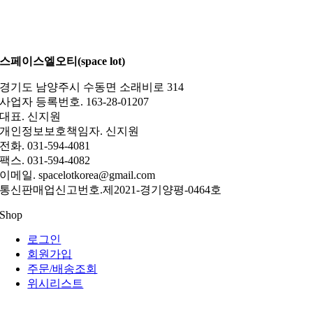
스페이스엘오티(space lot)
경기도 남양주시 수동면 소래비로 314
사업자 등록번호. 163-28-01207
대표. 신지원
개인정보보호책임자. 신지원
전화. 031-594-4081
팩스. 031-594-4082
이메일. spacelotkorea@gmail.com
통신판매업신고번호.제2021-경기양평-0464호
Shop
로그인
회원가입
주문/배송조회
위시리스트