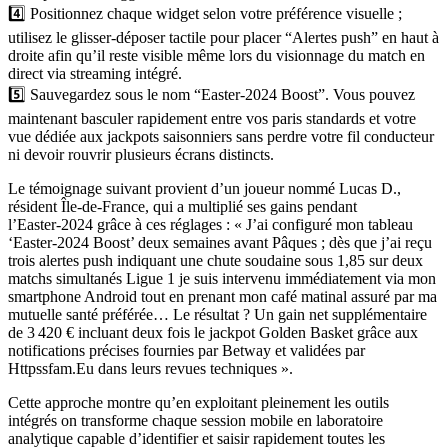
4️⃣ Positionnez chaque widget selon votre préférence visuelle ;
utilisez le glisser‑déposer tactile pour placer “Alertes push” en haut à
droite afin qu’il reste visible même lors du visionnage du match en
direct via streaming intégré.
5️⃣ Sauvegardez sous le nom “Easter‑2024 Boost”. Vous pouvez
maintenant basculer rapidement entre vos paris standards et votre
vue dédiée aux jackpots saisonniers sans perdre votre fil conducteur
ni devoir rouvrir plusieurs écrans distincts.
Le témoignage suivant provient d’un joueur nommé Lucas D.,
résident Île‑de‑France, qui a multiplié ses gains pendant
l’Easter‑2024 grâce à ces réglages : « J’ai configuré mon tableau
‘Easter‑2024 Boost’ deux semaines avant Pâques ; dès que j’ai reçu
trois alertes push indiquant une chute soudaine sous 1,85 sur deux
matchs simultanés Ligue 1 je suis intervenu immédiatement via mon
smartphone Android tout en prenant mon café matinal assuré par ma
mutuelle santé préférée… Le résultat ? Un gain net supplémentaire
de 3 420 € incluant deux fois le jackpot Golden Basket grâce aux
notifications précises fournies par Betway et validées par
Httpssfam.Eu dans leurs revues techniques ».
Cette approche montre qu’en exploitant pleinement les outils
intégrés on transforme chaque session mobile en laboratoire
analytique capable d’identifier et saisir rapidement toutes les