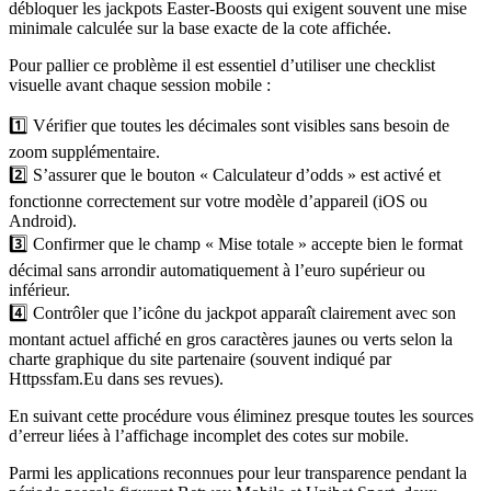
débloquer les jackpots Easter‑Boosts qui exigent souvent une mise
minimale calculée sur la base exacte de la cote affichée.
Pour pallier ce problème il est essentiel d’utiliser une checklist
visuelle avant chaque session mobile :
1️⃣ Vérifier que toutes les décimales sont visibles sans besoin de
zoom supplémentaire.
2️⃣ S’assurer que le bouton « Calculateur d’odds » est activé et
fonctionne correctement sur votre modèle d’appareil (iOS ou
Android).
3️⃣ Confirmer que le champ « Mise totale » accepte bien le format
décimal sans arrondir automatiquement à l’euro supérieur ou
inférieur.
4️⃣ Contrôler que l’icône du jackpot apparaît clairement avec son
montant actuel affiché en gros caractères jaunes ou verts selon la
charte graphique du site partenaire (souvent indiqué par
Httpssfam.Eu dans ses revues).
En suivant cette procédure vous éliminez presque toutes les sources
d’erreur liées à l’affichage incomplet des cotes sur mobile.
Parmi les applications reconnues pour leur transparence pendant la