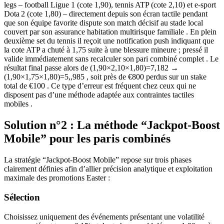
legs – football Ligue 1 (cote 1,90), tennis ATP (cote 2,10) et e‑sport
Dota 2 (cote 1,80) – directement depuis son écran tactile pendant
que son équipe favorite dispute son match décisif au stade local
couvert par son assurance habitation multirisque familiale . En plein
deuxième set du tennis il reçoit une notification push indiquant que
la cote ATP a chuté à 1,75 suite à une blessure mineure ; pressé il
valide immédiatement sans recalculer son pari combiné complet . Le
résultat final passe alors de (1,90×2,10×1,80)=7,182 →
(1,90×1,75×1,80)=5,,985 , soit près de €800 perdus sur un stake
total de €100 . Ce type d’erreur est fréquent chez ceux qui ne
disposent pas d’une méthode adaptée aux contraintes tactiles
mobiles .
Solution n°2 : La méthode “Jackpot‑Boost
Mobile” pour les paris combinés
La stratégie “Jackpot‑Boost Mobile” repose sur trois phases
clairement définies afin d’allier précision analytique et exploitation
maximale des promotions Easter :
Sélection
Choisissez uniquement des événements présentant une volatilité