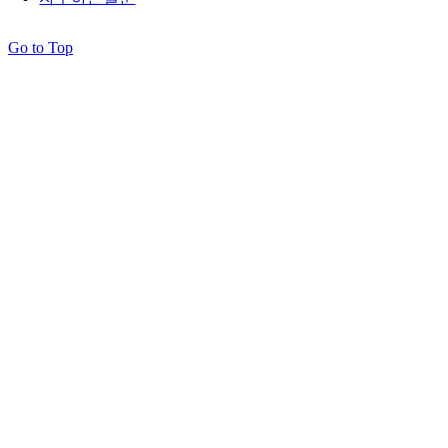
Go to Top