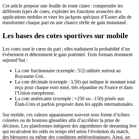
Cet article propose une feuille de route claire : comprendre les
différents types de cotes, exploiter les fonctions avancées des
applications mobiles et viser les jackpots spéciaux d’Easter afin de
transformer chaque pari en une chance réelle de gain instantané.
Les bases des cotes sportives sur mobile
Les cotes sont le cœur du pari ; elles traduisent la probabilité d’un
événement et déterminent le gain potentiel. Trois formats dominent
aujourd’hui :
La cote fractionnaire (exemple : 5/2) utilisée surtout au
Royaume‑Uni.
La cote décimale (exemple : 3,50) qui indique le montant total
reçu pour chaque euro misé, très répandue en France et dans
l’Union européenne.
La cote américaine (exemple : +250 ou –150) prisée aux
États-Unis et parfois proposée dans les applis internationales.
Sur mobile, ces valeurs apparaissent souvent sous forme d’icônes
colorées ou de boutons glissables afin d’accélérer la prise de
décision. Les plateformes intègrent des algorithmes de streaming live
qui recalculent les odds en temps réel selon l’évolution du match,
des blessures ou même des conditions météorologiques. Ainsi, un