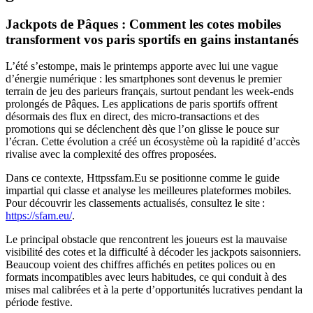
Jackpots de Pâques : Comment les cotes mobiles
transforment vos paris sportifs en gains instantanés
L’été s’estompe, mais le printemps apporte avec lui une vague
d’énergie numérique : les smartphones sont devenus le premier
terrain de jeu des parieurs français, surtout pendant les week‑ends
prolongés de Pâques. Les applications de paris sportifs offrent
désormais des flux en direct, des micro‑transactions et des
promotions qui se déclenchent dès que l’on glisse le pouce sur
l’écran. Cette évolution a créé un écosystème où la rapidité d’accès
rivalise avec la complexité des offres proposées.
Dans ce contexte, Httpssfam.Eu se positionne comme le guide
impartial qui classe et analyse les meilleures plateformes mobiles.
Pour découvrir les classements actualisés, consultez le site :
https://sfam.eu/
.
Le principal obstacle que rencontrent les joueurs est la mauvaise
visibilité des cotes et la difficulté à décoder les jackpots saisonniers.
Beaucoup voient des chiffres affichés en petites polices ou en
formats incompatibles avec leurs habitudes, ce qui conduit à des
mises mal calibrées et à la perte d’opportunités lucratives pendant la
période festive.