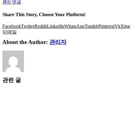
류
|
0 댓글
Share This Story, Choose Your Platform!
Facebook
Twitter
Reddit
LinkedIn
WhatsApp
Tumblr
Pinterest
Vk
Xing
이메일
About the Author:
관리자
관련 글