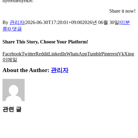
nyereményekre.
Share it now!
By
관리자
|
2026-06-30T17:20:01+09:00
2026년 06월 30일
|
미분
류
|
0 댓글
Share This Story, Choose Your Platform!
Facebook
Twitter
Reddit
LinkedIn
WhatsApp
Tumblr
Pinterest
Vk
Xing
이메일
About the Author:
관리자
관련 글