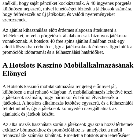
anélkül, hogy saját pénzüket kockáztatnák. A 40 ingyenes pörgetés
különösen népszerű, mivel lehetőséget biztosít a játékosok számára,
hogy felfedezzék az új játékokat, és valódi nyereményeket
szerezzenek.
Az ajánlat kihasználása előtt érdemes alaposan áttekinteni a
feltételeket, mivel a pörgetések általában csak bizonyos játékokra
vonatkoznak. A hotslots 40 free spins ajánlat általában csak egy
adott időszakban érhető el, így a játékosoknak érdemes figyelniük a
promóciók időtartamát és a felhasználási határidőket.
A Hotslots Kaszinó Mobilalkalmazásának
Előnyei
A Hotslots kaszinó mobilalkalmazása rengeteg előnnyel jár,
különösen a mai rohanó világban. A mobilalkalmazás lehetővé teszi
a játékosok számára, hogy bármikor és bárhol élvezhessék a
játékokat. A hotslots alkalmazás letöltése egyszerű, és a felhasználói
felület intuitív, így a játékosok könnyedén navigálhatnak az
ajánlatok és játékok között.
Az alkalmazás használata során a játékosok gyakran hozzáférhetnek
exkluzív bónuszokhoz és promóciókhoz is, amelyeket a mobil
felhasználók számára kínálnak. Emellett a hotslots app lehetőséget