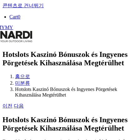
콘텐츠로 건너뛰기
Cart
0
MY
MY
Hotslots Kaszinó Bónuszok és Ingyenes
Pörgetések Kihasználása Megtérülhet
홈으로
미분류
Hotslots Kaszinó Bónuszok és Ingyenes Pörgetések
Kihasználása Megtérülhet
이전
다음
Hotslots Kaszinó Bónuszok és Ingyenes
Pörgetések Kihasználása Megtérülhet