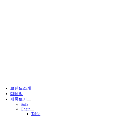
브랜드소개
디테일
제품보기
Sofa
Chair
Table