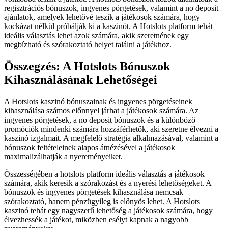
regisztrációs bónuszok, ingyenes pörgetések, valamint a no deposit
ajánlatok, amelyek lehetővé teszik a játékosok számára, hogy
kockázat nélkül próbálják ki a kaszinót. A Hotslots platform tehát
ideális választás lehet azok számára, akik szeretnének egy
megbízható és szórakoztató helyet találni a játékhoz.
Összegzés: A Hotslots Bónuszok
Kihasználásának Lehetőségei
A Hotslots kaszinó bónuszainak és ingyenes pörgetéseinek
kihasználása számos előnnyel járhat a játékosok számára. Az
ingyenes pörgetések, a no deposit bónuszok és a különböző
promóciók mindenki számára hozzáférhetők, aki szeretne élvezni a
kaszinó izgalmait. A megfelelő stratégia alkalmazásával, valamint a
bónuszok feltételeinek alapos átnézésével a játékosok
maximalizálhatják a nyereményeiket.
Összességében a hotslots platform ideális választás a játékosok
számára, akik keresik a szórakozást és a nyerési lehetőségeket. A
bónuszok és ingyenes pörgetések kihasználása nemcsak
szórakoztató, hanem pénzügyileg is előnyös lehet. A Hotslots
kaszinó tehát egy nagyszerű lehetőség a játékosok számára, hogy
élvezhessék a játékot, miközben esélyt kapnak a nagyobb