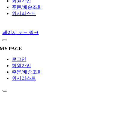
회원가입
주문/배송조회
위시리스트
페이지 로드 링크
MY PAGE
로그인
회원가입
주문/배송조회
위시리스트