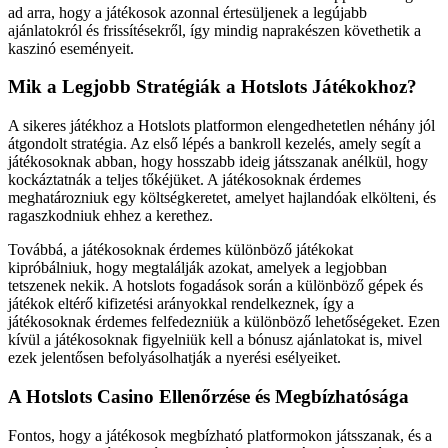
ad arra, hogy a játékosok azonnal értesüljenek a legújabb
ajánlatokról és frissítésekről, így mindig naprakészen követhetik a
kaszinó eseményeit.
Mik a Legjobb Stratégiák a Hotslots Játékokhoz?
A sikeres játékhoz a Hotslots platformon elengedhetetlen néhány jól
átgondolt stratégia. Az első lépés a bankroll kezelés, amely segít a
játékosoknak abban, hogy hosszabb ideig játsszanak anélkül, hogy
kockáztatnák a teljes tőkéjüket. A játékosoknak érdemes
meghatározniuk egy költségkeretet, amelyet hajlandóak elkölteni, és
ragaszkodniuk ehhez a kerethez.
Továbbá, a játékosoknak érdemes különböző játékokat
kipróbálniuk, hogy megtalálják azokat, amelyek a legjobban
tetszenek nekik. A hotslots fogadások során a különböző gépek és
játékok eltérő kifizetési arányokkal rendelkeznek, így a
játékosoknak érdemes felfedezniük a különböző lehetőségeket. Ezen
kívül a játékosoknak figyelniük kell a bónusz ajánlatokat is, mivel
ezek jelentősen befolyásolhatják a nyerési esélyeiket.
A Hotslots Casino Ellenőrzése és Megbízhatósága
Fontos, hogy a játékosok megbízható platformokon játsszanak, és a