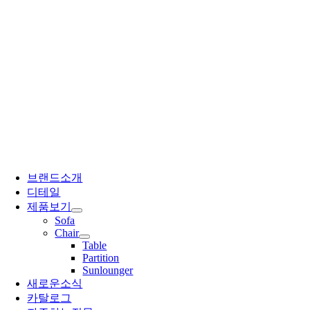
브랜드소개
디테일
제품보기
Sofa
Chair
Table
Partition
Sunlounger
새로운소식
카탈로그