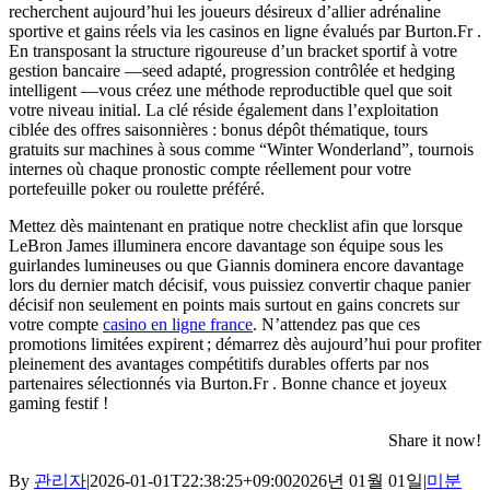
recherchent aujourd’hui les joueurs désireux d’allier adrénaline
sportive et gains réels via les casinos en ligne évalués par Burton.Fr .
En transposant la structure rigoureuse d’un bracket sportif à votre
gestion bancaire —seed adapté, progression contrôlée et hedging
intelligent —vous créez une méthode reproductible quel que soit
votre niveau initial. La clé réside également dans l’exploitation
ciblée des offres saisonnières : bonus dépôt thématique, tours
gratuits sur machines à sous comme “Winter Wonderland”, tournois
internes où chaque pronostic compte réellement pour votre
portefeuille poker ou roulette préféré.
Mettez dès maintenant en pratique notre checklist afin que lorsque
LeBron James illuminera encore davantage son équipe sous les
guirlandes lumineuses ou que Giannis dominera encore davantage
lors du dernier match décisif, vous puissiez convertir chaque panier
décisif non seulement en points mais surtout en gains concrets sur
votre compte
casino en ligne france
. N’attendez pas que ces
promotions limitées expirent ; démarrez dès aujourd’hui pour profiter
pleinement des avantages compétitifs durables offerts par nos
partenaires sélectionnés via Burton.Fr . Bonne chance et joyeux
gaming festif !
Share it now!
By
관리자
|
2026-01-01T22:38:25+09:00
2026년 01월 01일
|
미분