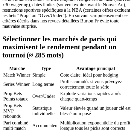
x30 wagering), dates limites (souvent expire avant le Nouvel An),
restrictions sportives spécifiques à la NBA (certaines offres excluent
les bets “Prop” ou “Over/Under”). En suivant scrupuleusement ces
critères décrits dans nos revues détaillées Burton.Fr évite toute
mauvaise surprise.
Sélectionner les marchés de paris qui
maximisent le rendement pendant un
tournoi (≈ 285 mots)
Marché
Type
Avantage principal
Match Winner
Simple
Cote claire, idéal pour hedging
Profits cumulés si vous prévoyez
Series Winner
Long terme
correctement toute la série
Prop Bets –
Exploite variations rapides après
Over/Under
Points totaux
chaque quart-temps
Prop Bets –
Statistique
Valeur élevée quand un joueur clé est
MVP
individuelle
blessé ou reposé
rebounds
Pari combiné
Multiplication exponentielle du profit
Accumulateur
multi-match
lorsque tous les picks sont corrects