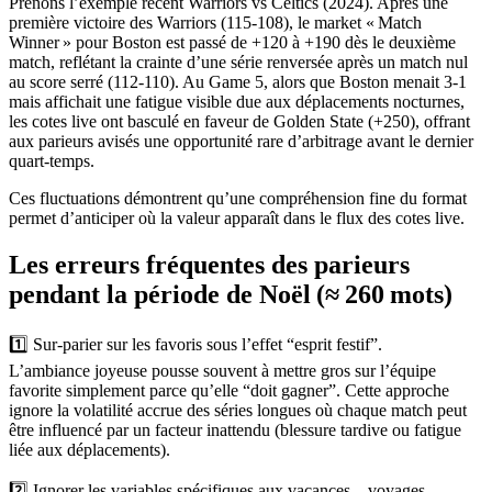
Prenons l’exemple récent Warriors vs Celtics (2024). Après une
première victoire des Warriors (115‑108), le market « Match
Winner » pour Boston est passé de +120 à +190 dès le deuxième
match, reflétant la crainte d’une série renversée après un match nul
au score serré (112‑110). Au Game 5, alors que Boston menait 3‑1
mais affichait une fatigue visible due aux déplacements nocturnes,
les cotes live ont basculé en faveur de Golden State (+250), offrant
aux parieurs avisés une opportunité rare d’arbitrage avant le dernier
quart‑temps.
Ces fluctuations démontrent qu’une compréhension fine du format
permet d’anticiper où la valeur apparaît dans le flux des cotes live.
Les erreurs fréquentes des parieurs
pendant la période de Noël (≈ 260 mots)
1️⃣ Sur‑parier sur les favoris sous l’effet “esprit festif”.
L’ambiance joyeuse pousse souvent à mettre gros sur l’équipe
favorite simplement parce qu’elle “doit gagner”. Cette approche
ignore la volatilité accrue des séries longues où chaque match peut
être influencé par un facteur inattendu (blessure tardive ou fatigue
liée aux déplacements).
2️⃣ Ignorer les variables spécifiques aux vacances – voyages