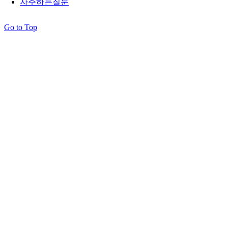
자주하는질문
Go to Top