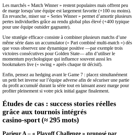
Les marchés « Match Winner » restent populaires mais offrent peu
de marge lorsqu’une équipe est largement favorite (+100 ou moins).
En revanche, miser sur « Series Winner » permet d’amortir plusieurs
pertes individuelles grâce au rendu global plus élevé (+400 typique
pour une équipe outsider gagnante).
Une stratégie efficace consiste à combiner plusieurs matchs d’une
même série dans un accumulator (« Pari combiné multi-match ») dès
que vous observez une dynamique positive —par exemple trois
victoires consécutives pour Golden State— afin d’utiliser le
momentum psychologique qui influence souvent aussi les
bookmakers live («​ swing​ » après chaque tir décisif).
Enfin, pensez au hedging avant le Game 7 : placez simultanément
un petit bet inverse sur l’équipe adverse afin de sécuriser une partie
du profit accumulé durant la série tout en laissant assez marge pour
profiter pleinement si votre pick initial gagne finalement.
Études de cas : success stories réelles
grâce aux tournois intégrés
casino‑sport (≈ 295 mots)
Parieur A – « Playoff Challenge » proposé par