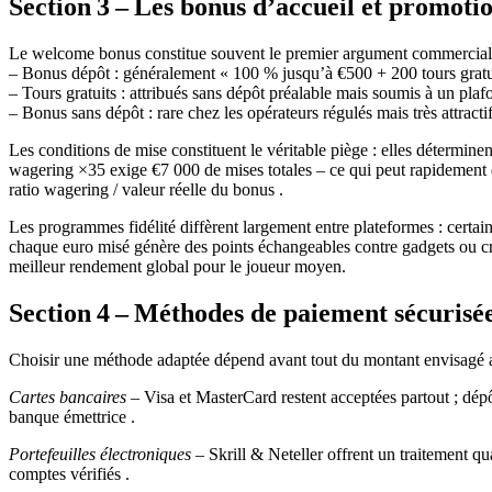
Section 3 – Les bonus d’accueil et promoti
Le welcome bonus constitue souvent le premier argument commercial d’u
– Bonus dépôt : généralement « 100 % jusqu’à €500 + 200 tours gratu
– Tours gratuits : attribués sans dépôt préalable mais soumis à un plafon
– Bonus sans dépôt : rare chez les opérateurs régulés mais très attracti
Les conditions de mise constituent le véritable piège : elles détermi
wagering ×35 exige €7 000 de mises totales – ce qui peut rapidement de
ratio wagering / valeur réelle du bonus .
Les programmes fidélité diffèrent largement entre plateformes : certa
chaque euro misé génère des points échangeables contre gadgets ou cr
meilleur rendement global pour le joueur moyen.
Section 4 – Méthodes de paiement sécurisées
Choisir une méthode adaptée dépend avant tout du montant envisagé ai
Cartes bancaires
– Visa et MasterCard restent acceptées partout ; dépô
banque émettrice .
Portefeuilles électroniques
– Skrill & Neteller offrent un traitement qu
comptes vérifiés .