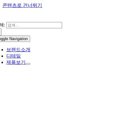
콘텐츠로 건너뛰기
색:
oggle Navigation
브랜드소개
디테일
제품보기