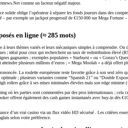
ketnews.Net comme un facteur négatif majeur.
nce solide oblige l’opérateur à séparer les fonds joueurs dans des compte
aré – par exemple un jackpot progressif de €150 000 sur Mega Fortune – 
posés en ligne (≈ 285 mots)
e à leurs thèmes variés et leurs mécaniques simples à comprendre. On di
ues ; idéal pour ceux qui recherchent un taux de redistribution élevé 
 lignes gagnantes ; exemples populaires « Starburst » ou « Gonzo’s Ques
tteindre plusieurs millions d’euros ; « Mega Moolah » a déjà offert plu
prononcée. La roulette européenne reste favorite grâce à son seul zéro q
 optimale ; plusieurs variantes comme “Spanish 21” ou “Double Exposur
high rollers grâce à ses mises minimales élevées mais son edge minime 
ing où les parties sont commentées par des pros internationaux ; cela c
typoker offrent également des cash games instantanés avec buy‑in dès €1
iance d’un vrai casino via un flux vidéo HD sécurisé . Les critères esse
nglais selon votre préférence.