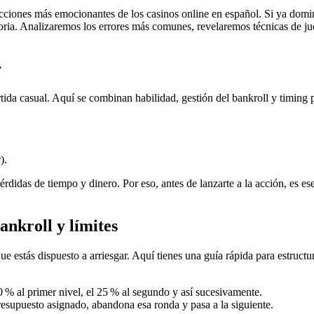
ciones más emocionantes de los casinos online en español. Si ya dominas
ctoria. Analizaremos los errores más comunes, revelaremos técnicas de j
r
rtida casual. Aquí se combinan habilidad, gestión del bankroll y timing
).
érdidas de tiempo y dinero. Por eso, antes de lanzarte a la acción, es e
ankroll y límites
ue estás dispuesto a arriesgar. Aquí tienes una guía rápida para estructur
0 % al primer nivel, el 25 % al segundo y así sucesivamente.
presupuesto asignado, abandona esa ronda y pasa a la siguiente.