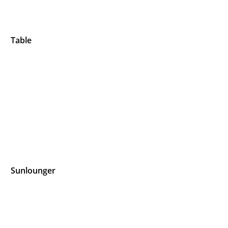
Table
Sunlounger