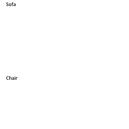
Sofa
Chair