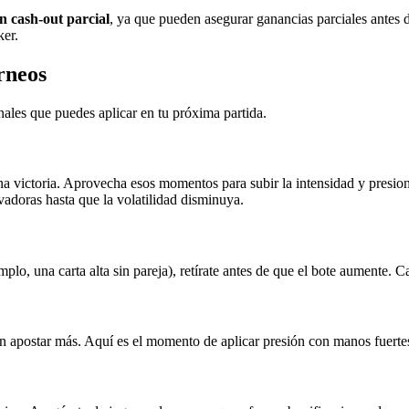
n cash‑out parcial
, ya que pueden asegurar ganancias parciales antes 
ker.
rneos
nales que puedes aplicar en tu próxima partida.
na victoria. Aprovecha esos momentos para subir la intensidad y presion
vadoras hasta que la volatilidad disminuya.
lo, una carta alta sin pareja), retírate antes de que el bote aumente.
en apostar más. Aquí es el momento de aplicar presión con manos fuertes