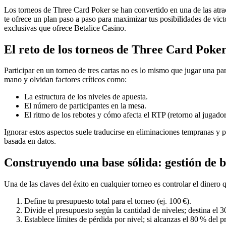
Los torneos de Three Card Poker se han convertido en una de las atrac
te ofrece un plan paso a paso para maximizar tus posibilidades de vi
exclusivas que ofrece Betalice Casino.
El reto de los torneos de Three Card Poke
Participar en un torneo de tres cartas no es lo mismo que jugar una pa
mano y olvidan factores críticos como:
La estructura de los niveles de apuesta.
El número de participantes en la mesa.
El ritmo de los rebotes y cómo afecta el RTP (retorno al jugador
Ignorar estos aspectos suele traducirse en eliminaciones tempranas y p
basada en datos.
Construyendo una base sólida: gestión de b
Una de las claves del éxito en cualquier torneo es controlar el dinero q
Define tu presupuesto total para el torneo (ej. 100 €).
Divide el presupuesto según la cantidad de niveles; destina el 3
Establece límites de pérdida por nivel; si alcanzas el 80 % del 