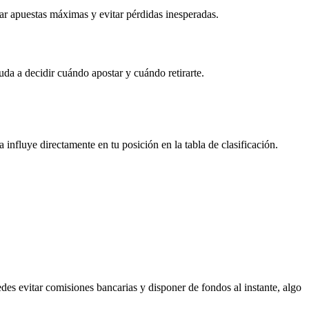
ar apuestas máximas y evitar pérdidas inesperadas.
a a decidir cuándo apostar y cuándo retirarte.
nfluye directamente en tu posición en la tabla de clasificación.
edes evitar comisiones bancarias y disponer de fondos al instante, algo