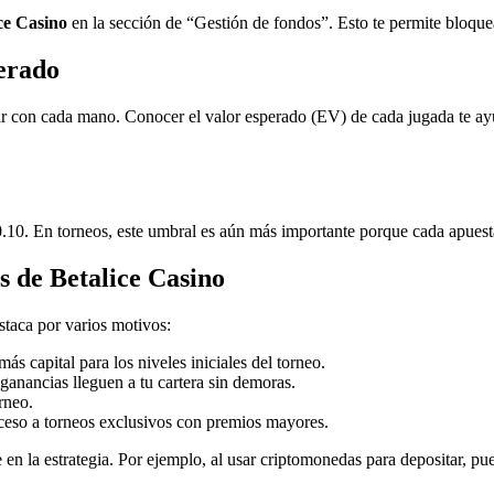
ce Casino
en la sección de “Gestión de fondos”. Esto te permite bloque
perado
 con cada mano. Conocer el valor esperado (EV) de cada jugada te ayud
10. En torneos, este umbral es aún más importante porque cada apuesta i
s de Betalice Casino
staca por varios motivos:
s capital para los niveles iniciales del torneo.
ganancias lleguen a tu cartera sin demoras.
rneo.
ceso a torneos exclusivos con premios mayores.
e en la estrategia. Por ejemplo, al usar criptomonedas para depositar, pu