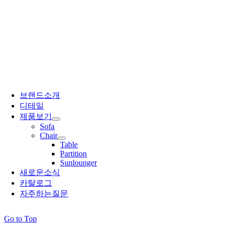
브랜드소개
디테일
제품보기
Sofa
Chair
Table
Partition
Sunlounger
새로운소식
카탈로그
자주하는질문
Go to Top