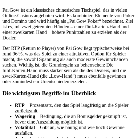
Pai Gow ist ein klassisches chinesisches Tischspiel, das in vielen
Online‑Casinos angeboten wird. Es kombiniert Elemente von Poker
und Domino und wird häufig als „Pai Gow Poker“ bezeichnet. Ziel
ist es, mit zwei getrennten Händen – einer fünf‑Karten‑Hand und
einer zweikarten‑Hand – höhere Punktzahlen zu erzielen als der
Dealer.
Der RTP (Return to Player) von Pai Gow liegt typischerweise bei
rund 96 %, was das Spiel zu einer attraktiven Option für Spieler
macht, die sowohl Spannung als auch moderate Gewinnchancen
suchen. Wichtig ist, die Grundregeln zu beherrschen: Die
fünf‑Karten‑Hand muss stärker sein als die des Dealers, und die
zwei‑Karten‑Hand (die „Low‑Hand“) muss ebenfalls gewinnen
oder zumindest ein Unentschieden erzielen.
Die wichtigsten Begriffe im Überblick
RTP
– Prozentsatz, den das Spiel langfristig an die Spieler
zurückzahlt.
Wagering
– Bedingung, die an Bonusgelder geknüpft ist,
bevor eine Auszahlung möglich ist.
Volatilität
– Gibt an, wie häufig und wie hoch Gewinne
ausfallen.