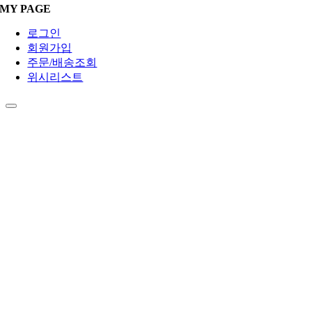
MY PAGE
로그인
회원가입
주문/배송조회
위시리스트