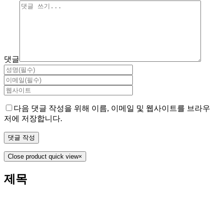
댓글
다음 댓글 작성을 위해 이름, 이메일 및 웹사이트를 브라우
저에 저장합니다.
Close product quick view
×
제목