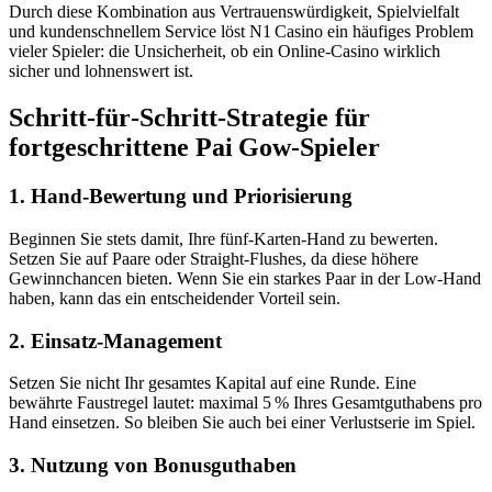
Durch diese Kombination aus Vertrauenswürdigkeit, Spielvielfalt
und kundenschnellem Service löst N1 Casino ein häufiges Problem
vieler Spieler: die Unsicherheit, ob ein Online‑Casino wirklich
sicher und lohnenswert ist.
Schritt‑für‑Schritt‑Strategie für
fortgeschrittene Pai Gow‑Spieler
1. Hand‑Bewertung und Priorisierung
Beginnen Sie stets damit, Ihre fünf‑Karten‑Hand zu bewerten.
Setzen Sie auf Paare oder Straight‑Flushes, da diese höhere
Gewinnchancen bieten. Wenn Sie ein starkes Paar in der Low‑Hand
haben, kann das ein entscheidender Vorteil sein.
2. Einsatz‑Management
Setzen Sie nicht Ihr gesamtes Kapital auf eine Runde. Eine
bewährte Faustregel lautet: maximal 5 % Ihres Gesamtguthabens pro
Hand einsetzen. So bleiben Sie auch bei einer Verlustserie im Spiel.
3. Nutzung von Bonusguthaben