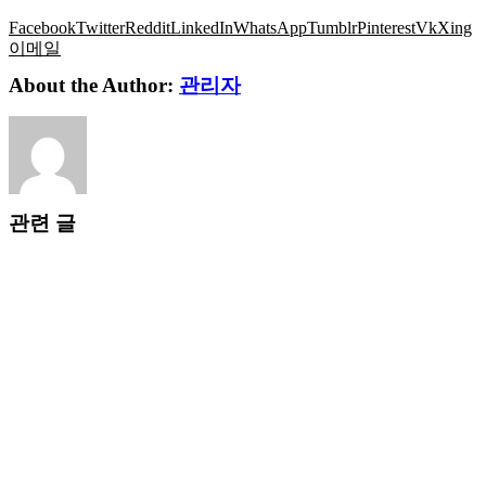
Facebook
Twitter
Reddit
LinkedIn
WhatsApp
Tumblr
Pinterest
Vk
Xing
이메일
About the Author:
관리자
관련 글