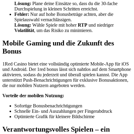
Lösung:
Plane deine Einsätze so, dass du die 30‑fache
Durchspielung in kleinen Schritten erreichst.
Fehler:
Nur auf hohe Bonusbeträge achten, aber die
Spielauswahl vernachlässigen.
Lösung:
Wähle Spiele mit hoher
RTP
und niedriger
Volatilität
, um das Risiko zu minimieren.
Mobile Gaming und die Zukunft des
Bonus
1Red Casino bietet eine vollständig optimierte Mobile‑App für iOS
und Android. Der 1red bonus lässt sich nahtlos auf dem Smartphone
aktivieren, sodass du jederzeit und überall spielen kannst. Die App
unterstützt Push‑Benachrichtigungen für exklusive Bonusaktionen,
die nur mobilen Nutzern angeboten werden.
Vorteile der mobilen Nutzung:
Sofortige Bonusbenachrichtigungen
Schnelle Ein- und Auszahlungen per Fingerabdruck
Optimierte Grafik für kleinere Bildschirme
Verantwortungsvolles Spielen – ein