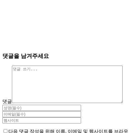
댓글을 남겨주세요
댓글
다음 댓글 작성을 위해 이름, 이메일 및 웹사이트를 브라우