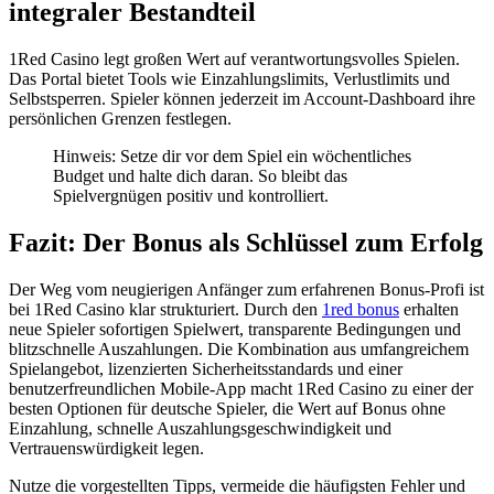
integraler Bestandteil
1Red Casino legt großen Wert auf verantwortungsvolles Spielen.
Das Portal bietet Tools wie Einzahlungslimits, Verlustlimits und
Selbstsperren. Spieler können jederzeit im Account‑Dashboard ihre
persönlichen Grenzen festlegen.
Hinweis: Setze dir vor dem Spiel ein wöchentliches
Budget und halte dich daran. So bleibt das
Spielvergnügen positiv und kontrolliert.
Fazit: Der Bonus als Schlüssel zum Erfolg
Der Weg vom neugierigen Anfänger zum erfahrenen Bonus‑Profi ist
bei 1Red Casino klar strukturiert. Durch den
1red bonus
erhalten
neue Spieler sofortigen Spielwert, transparente Bedingungen und
blitzschnelle Auszahlungen. Die Kombination aus umfangreichem
Spielangebot, lizenzierten Sicherheitsstandards und einer
benutzerfreundlichen Mobile‑App macht 1Red Casino zu einer der
besten Optionen für deutsche Spieler, die Wert auf Bonus ohne
Einzahlung, schnelle Auszahlungsgeschwindigkeit und
Vertrauenswürdigkeit legen.
Nutze die vorgestellten Tipps, vermeide die häufigsten Fehler und