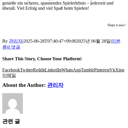
genieße ein sicheres, spannendes Spielerlebnis – jederzeit und
überall. Viel Erfolg und viel Spaß beim Spielen!
Share it now!
By
관리자
|
2025-06-28T07:40:47+09:00
2025년 06월 28일
|
미분
류
|
0 댓글
Share This Story, Choose Your Platform!
Facebook
Twitter
Reddit
LinkedIn
WhatsApp
Tumblr
Pinterest
Vk
Xing
이메일
About the Author:
관리자
관련 글