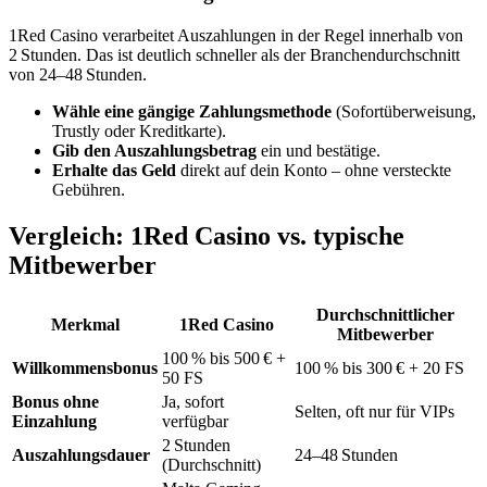
1Red Casino verarbeitet Auszahlungen in der Regel innerhalb von
2 Stunden. Das ist deutlich schneller als der Branchendurchschnitt
von 24–48 Stunden.
Wähle eine gängige Zahlungsmethode
(Sofortüberweisung,
Trustly oder Kreditkarte).
Gib den Auszahlungsbetrag
ein und bestätige.
Erhalte das Geld
direkt auf dein Konto – ohne versteckte
Gebühren.
Vergleich: 1Red Casino vs. typische
Mitbewerber
Durchschnittlicher
Merkmal
1Red Casino
Mitbewerber
100 % bis 500 € +
Willkommensbonus
100 % bis 300 € + 20 FS
50 FS
Bonus ohne
Ja, sofort
Selten, oft nur für VIPs
Einzahlung
verfügbar
2 Stunden
Auszahlungsdauer
24–48 Stunden
(Durchschnitt)