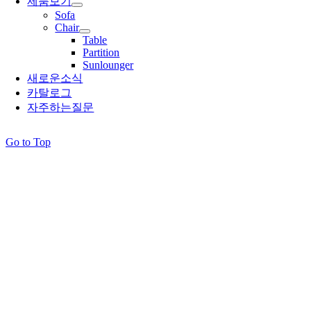
제품보기
Sofa
Chair
Table
Partition
Sunlounger
새로운소식
카탈로그
자주하는질문
Go to Top