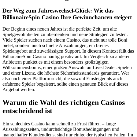
Der Weg zum Jahreswechsel‑Glück: Wie das
BillionaireSpin Casino Ihre Gewinnchancen steigert
Der Beginn eines neuen Jahres ist die perfekte Zeit, um alte
Spielgewohnheiten zu überdenken und neue Strategien zu testen.
Viele Spieler suchen nach einem Casino, das nicht nur tolle Boni
bietet, sondern auch schnelle Auszahlungen, ein breites
Spielangebot und zuverlässigen Support. In diesem Kontext fällt das
BillionaireSpin Casino häufig positiv auf. Im Vergleich zu anderen
Anbietern punktet es mit einem besonders großzügigen
Willkommensbonus, einer großen Auswahl an Live‑Dealer‑Spielen
und einer Lizenz, die höchste Sicherheitsstandards garantiert. Wer
also nach einer Plattform sucht, die sowohl Einsteiger als auch
erfahrene Spieler begeistert, sollte einen genauen Blick auf dieses
Angebot werfen.
Warum die Wahl des richtigen Casinos
entscheidend ist
Ein schlechtes Casino kann schnell zu Frust führen – lange
Auszahlungszeiten, undurchsichtige Bonusbedingungen und
mangelhafter Kundendienst sind nur einige der typischen Fallen. Im