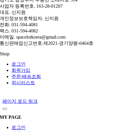
사업자 등록번호. 163-28-01207
대표. 신지원
개인정보보호책임자. 신지원
전화. 031-594-4081
팩스. 031-594-4082
이메일. spacelotkorea@gmail.com
통신판매업신고번호.제2021-경기양평-0464호
Shop
로그인
회원가입
주문/배송조회
위시리스트
페이지 로드 링크
MY PAGE
로그인