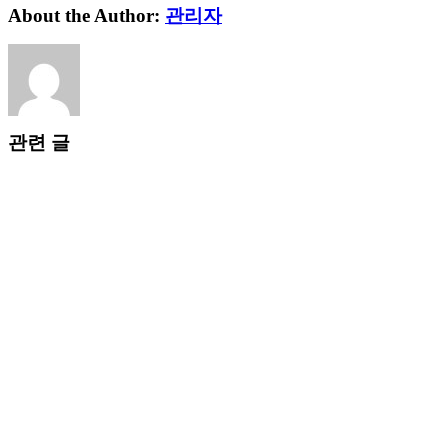
About the Author:
관리자
관련 글