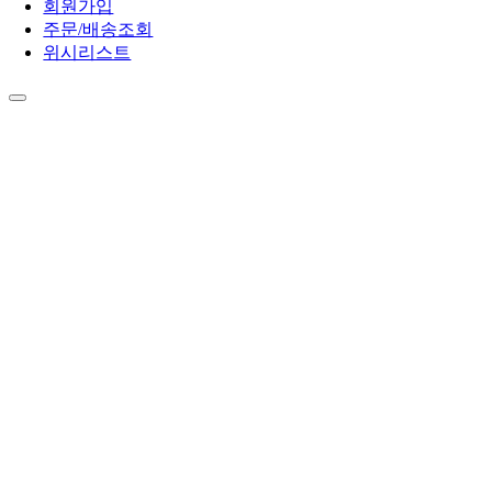
회원가입
주문/배송조회
위시리스트