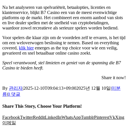
Na het analyseren van spelvariëteit, betaalopties, licenties en
klantenservice, blijkt B7 Casino een van de meest evenwichtige
platforms op de markt. Het combineert een enorm aanbod van slots
en live dealer spellen met de snelheid van cryptobetalingen,
waardoor zowel recreatieve als serieuze spelers worden bediend.
Voor spelers die klaar zijn om de voordelen zelf te ervaren, is het tijd
om een weloverwogen beslissing te nemen. Based on everything
covered,
klik hier
emerges as the top choice voor wie een veilig,
gevarieerd en snel betaalbaar online casino zoekt.
Speel verantwoord, stel limieten en geniet van de spanning die B7
Casino te bieden heeft.
Share it now!
By
관리자
|
2025-12-10T09:04:13+09:00
2025년 12월 10일
|
미분
류
|
0 댓글
Share This Story, Choose Your Platform!
Facebook
Twitter
Reddit
LinkedIn
WhatsApp
Tumblr
Pinterest
Vk
Xing
이메일