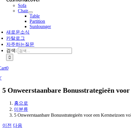
Sofa
Chair
Table
Partition
Sunlounger
새로운소식
카탈로그
자주하는질문
검색:
Cart
0
Y
5 Onweerstaanbare Bonusstrategieën voor e
홈으로
미분류
5 Onweerstaanbare Bonusstrategieën voor een Kerstseizoen vol
이전
다음