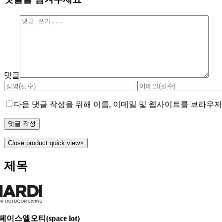
댓글
다음 댓글 작성을 위해 이름, 이메일 및 웹사이트를 브라우
Close product quick view
×
제목
페이스엘오티(space lot)