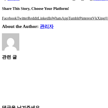
Share This Story, Choose Your Platform!
Facebook
Twitter
Reddit
LinkedIn
WhatsApp
Tumblr
Pinterest
Vk
Xing
About the Author:
관리자
관련 글
댓글을 남겨주세요