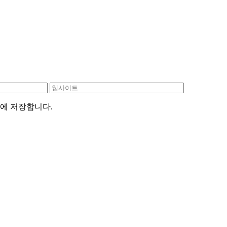
저에 저장합니다.