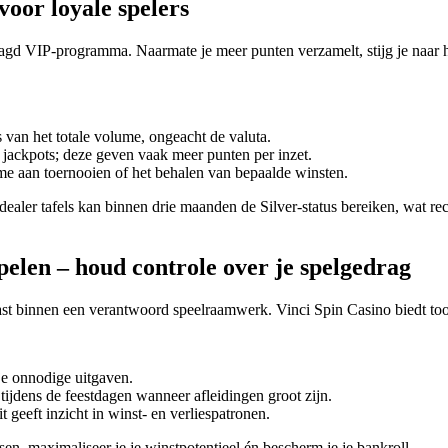
oor loyale spelers
laagd VIP‑programma. Naarmate je meer punten verzamelt, stijg je naar h
van het totale volume, ongeacht de valuta.
jackpots; deze geven vaak meer punten per inzet.
me aan toernooien of het behalen van bepaalde winsten.
dealer tafels kan binnen drie maanden de Silver‑status bereiken, wat re
elen – houd controle over je spelgedrag
past binnen een verantwoord speelraamwerk. Vinci Spin Casino biedt tools 
je onnodige uitgaven.
l tijdens de feestdagen wanneer afleidingen groot zijn.
 geeft inzicht in winst‑ en verliespatronen.
, maximaliseer je je winstpotentieel én bescherm je je bankroll.