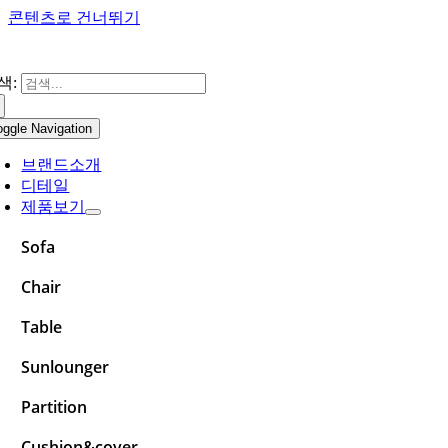
콘텐츠로 건너뛰기
색:
oggle Navigation
브랜드소개
디테일
제품보기
Sofa
Chair
Table
Sunlounger
Partition
Cushion&cover