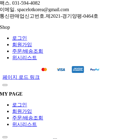
팩스. 031-594-4082
이메일. spacelotkorea@gmail.com
통신판매업신고번호.제2021-경기양평-0464호
Shop
로그인
회원가입
주문/배송조회
위시리스트
페이지 로드 링크
MY PAGE
로그인
회원가입
주문/배송조회
위시리스트