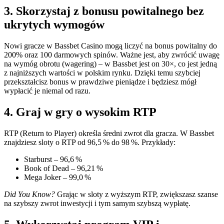
3. Skorzystaj z bonusu powitalnego bez
ukrytych wymogów
Nowi gracze w Bassbet Casino mogą liczyć na bonus powitalny do
200% oraz 100 darmowych spinów. Ważne jest, aby zwrócić uwagę
na wymóg obrotu (wagering) – w Bassbet jest on 30×, co jest jedną
z najniższych wartości w polskim rynku. Dzięki temu szybciej
przekształcisz bonus w prawdziwe pieniądze i będziesz mógł
wypłacić je niemal od razu.
4. Graj w gry o wysokim RTP
RTP (Return to Player) określa średni zwrot dla gracza. W Bassbet
znajdziesz sloty o RTP od 96,5 % do 98 %. Przykłady:
Starburst – 96,6 %
Book of Dead – 96,21 %
Mega Joker – 99,0 %
Did You Know?
Grając w sloty z wyższym RTP, zwiększasz szanse
na szybszy zwrot inwestycji i tym samym szybszą wypłatę.