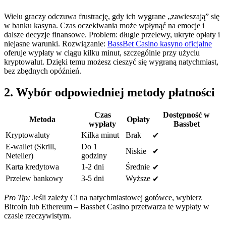
Wielu graczy odczuwa frustrację, gdy ich wygrane „zawieszają” się
w banku kasyna. Czas oczekiwania może wpłynąć na emocje i
dalsze decyzje finansowe. Problem: długie przelewy, ukryte opłaty i
niejasne warunki. Rozwiązanie:
BassBet Casino kasyno oficjalne
oferuje wypłaty w ciągu kilku minut, szczególnie przy użyciu
kryptowalut. Dzięki temu możesz cieszyć się wygraną natychmiast,
bez zbędnych opóźnień.
2. Wybór odpowiedniej metody płatności
Czas
Dostępność w
Metoda
Opłaty
wypłaty
Bassbet
Kryptowaluty
Kilka minut
Brak
✔
E‑wallet (Skrill,
Do 1
Niskie
✔
Neteller)
godziny
Karta kredytowa
1‑2 dni
Średnie
✔
Przelew bankowy
3‑5 dni
Wyższe
✔
Pro Tip:
Jeśli zależy Ci na natychmiastowej gotówce, wybierz
Bitcoin lub Ethereum – Bassbet Casino przetwarza te wypłaty w
czasie rzeczywistym.