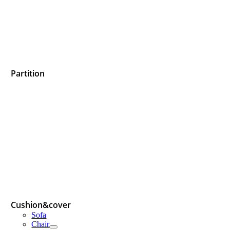
Partition
Cushion&cover
Sofa
Chair