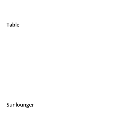
Table
Sunlounger