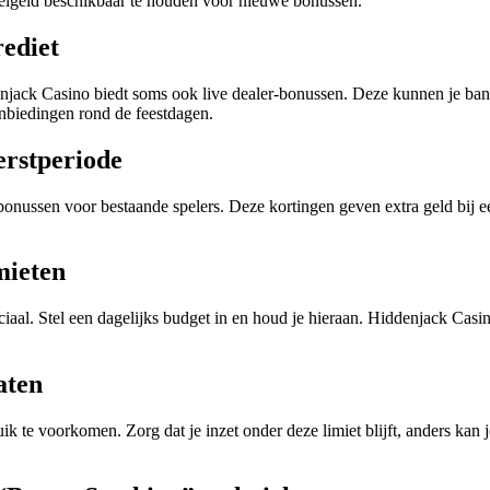
peelgeld beschikbaar te houden voor nieuwe bonussen.
rediet
njack Casino biedt soms ook live dealer‑bonussen. Deze kunnen je bankro
anbiedingen rond de feestdagen.
erstperiode
nussen voor bestaande spelers. Deze kortingen geven extra geld bij ee
mieten
aal. Stel een dagelijks budget in en houd je hieraan. Hiddenjack Casino b
aten
 te voorkomen. Zorg dat je inzet onder deze limiet blijft, anders kan 