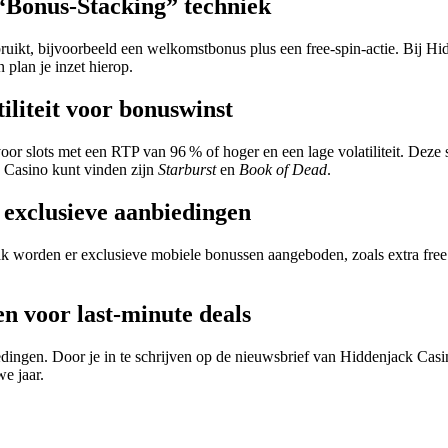
“Bonus‑Stacking” techniek
bruikt, bijvoorbeeld een welkomstbonus plus een free‑spin‑actie. Bij H
 plan je inzet hierop.
iliteit voor bonuswinst
or slots met een RTP van 96 % of hoger en een lage volatiliteit. Deze s
k Casino kunt vinden zijn
Starburst
en
Book of Dead
.
 exclusieve aanbiedingen
ak worden er exclusieve mobiele bonussen aangeboden, zoals extra fre
en voor last‑minute deals
biedingen. Door je in te schrijven op de nieuwsbrief van Hiddenjack Cas
e jaar.