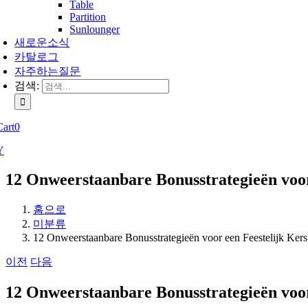
Table
Partition
Sunlounger
새로운소식
카탈로그
자주하는질문
검색:
Cart
0
Y
12 Onweerstaanbare Bonusstrategieën voor
홈으로
미분류
12 Onweerstaanbare Bonusstrategieën voor een Feestelijk Kers
이전
다음
12 Onweerstaanbare Bonusstrategieën voor