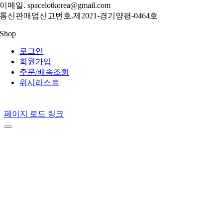
이메일. spacelotkorea@gmail.com
통신판매업신고번호.제2021-경기양평-0464호
Shop
로그인
회원가입
주문/배송조회
위시리스트
페이지 로드 링크