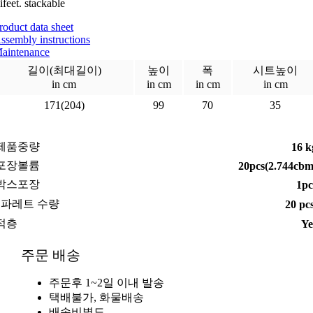
lifeet. stackable
roduct data sheet
ssembly instructions
aintenance
길이(최대길이)
높이
폭
시트높이
in cm
in cm
in cm
in cm
171(204)
99
70
35
제품중량
16 k
포장볼륨
20pcs(2.744cbm
박스포장
1pc
1파레트 수량
20 pc
적층
Ye
주문 배송
주문후 1~2일 이내 발송
택배불가, 화물배송
배송비별도