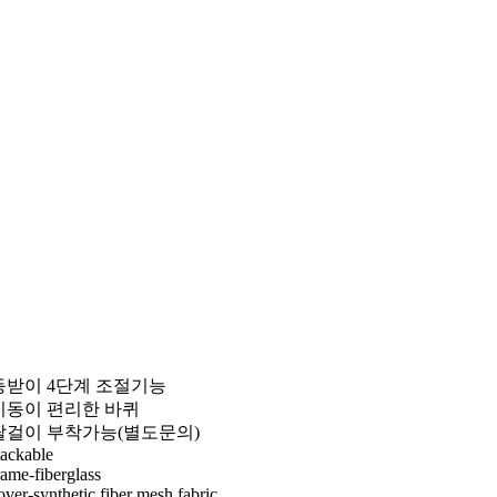
등받이 4단계 조절기능
이동이 편리한 바퀴
팔걸이 부착가능(별도문의)
tackable
rame-fiberglass
over-synthetic fiber mesh fabric