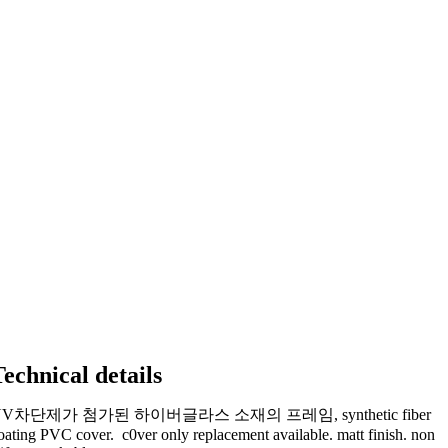
Technical details
UV차단제가 첨가된 하이버글라스 소재의 프레임, synthetic fiber
oating PVC cover. c0ver only replacement available. matt finish. non