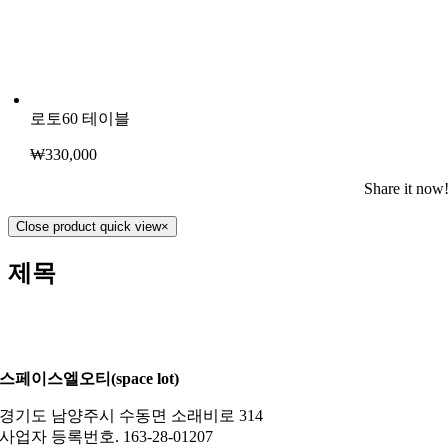
로토60 테이블
₩
330,000
Share it now
Close product quick view
×
제목
스페이스엘오티(space lot)
경기도 남양주시 수동면 소래비로 314
사업자 등록번호. 163-28-01207