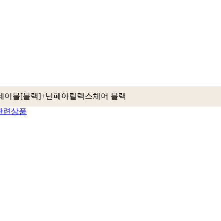
테이블[블랙]+닌페아릴렉스체어 블랙
관련상품