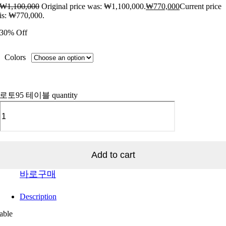
₩
1,100,000
Original price was: ₩1,100,000.
₩
770,000
Current price
is: ₩770,000.
30% Off
Colors
로토95 테이블 quantity
Add to cart
바로구매
Description
able