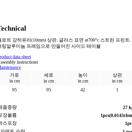
Technical
플로트 강하유리(10mm) 상판. 글라스 표면 at700°c 스트린 프린트.
코팅알루미늄 프레임으로 만들어진 사이드 테이블
roduct data sheet
ssembly instructions
aintenance
가로
세로
높이
상판
in cm
in cm
in cm
in cm
95
95
42
1
제품중량
27 k
포장볼륨
1pcs(0.0143cbm
박스포장
1pc
1파레트 수량
1 pc