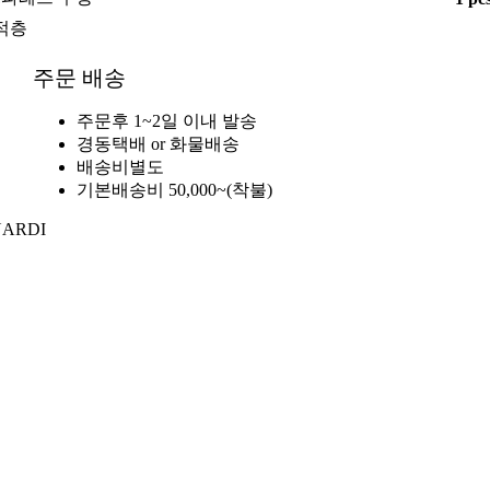
적층
주문 배송
주문후 1~2일 이내 발송
경동택배 or 화물배송
배송비별도
기본배송비 50,000~(착불)
NARDI