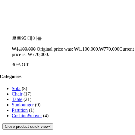
로토95 테이블
₩
1,100,000
Original price was: ₩1,100,000.
₩
770,000
Current
price is: ₩770,000.
30% Off
Categories
Sofa
(8)
Chair
(17)
Table
(21)
Sunlounger
(9)
Partition
(1)
Cushion&cover
(4)
Close product quick view
×