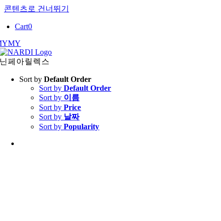
콘텐츠로 건너뛰기
Cart
0
MY
MY
닌페아릴렉스
Sort by
Default Order
Sort by
Default Order
Sort by
이름
Sort by
Price
Sort by
날짜
Sort by
Popularity