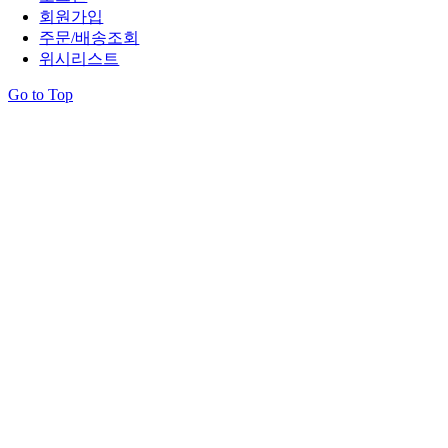
회원가입
주문/배송조회
위시리스트
Go to Top