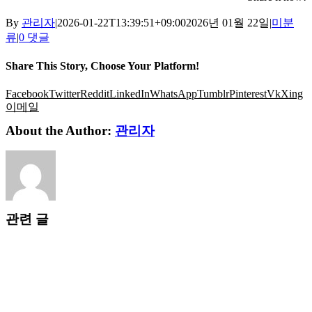
By
관리자
|
2026-01-22T13:39:51+09:00
2026년 01월 22일
|
미분
류
|
0 댓글
Share This Story, Choose Your Platform!
Facebook
Twitter
Reddit
LinkedIn
WhatsApp
Tumblr
Pinterest
Vk
Xing
이메일
About the Author:
관리자
관련 글