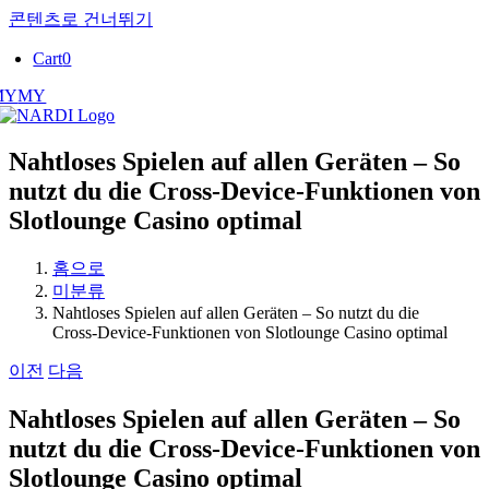
콘텐츠로 건너뛰기
Cart
0
MY
MY
Nahtloses Spielen auf allen Geräten – So
nutzt du die Cross‑Device‑Funktionen von
Slotlounge Casino optimal
홈으로
미분류
Nahtloses Spielen auf allen Geräten – So nutzt du die
Cross‑Device‑Funktionen von Slotlounge Casino optimal
이전
다음
Nahtloses Spielen auf allen Geräten – So
nutzt du die Cross‑Device‑Funktionen von
Slotlounge Casino optimal