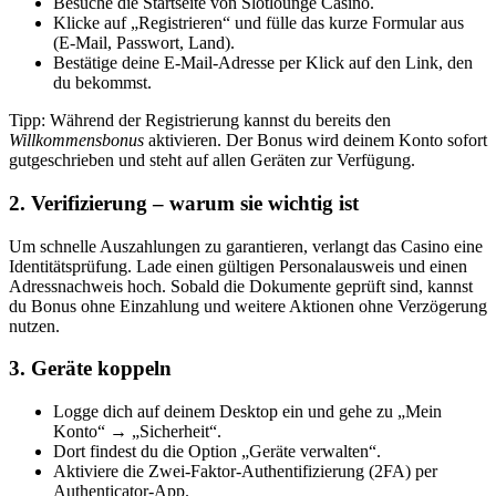
Besuche die Startseite von Slotlounge Casino.
Klicke auf „Registrieren“ und fülle das kurze Formular aus
(E‑Mail, Passwort, Land).
Bestätige deine E‑Mail-Adresse per Klick auf den Link, den
du bekommst.
Tipp: Während der Registrierung kannst du bereits den
Willkommensbonus
aktivieren. Der Bonus wird deinem Konto sofort
gutgeschrieben und steht auf allen Geräten zur Verfügung.
2. Verifizierung – warum sie wichtig ist
Um schnelle Auszahlungen zu garantieren, verlangt das Casino eine
Identitätsprüfung. Lade einen gültigen Personalausweis und einen
Adressnachweis hoch. Sobald die Dokumente geprüft sind, kannst
du Bonus ohne Einzahlung und weitere Aktionen ohne Verzögerung
nutzen.
3. Geräte koppeln
Logge dich auf deinem Desktop ein und gehe zu „Mein
Konto“ → „Sicherheit“.
Dort findest du die Option „Geräte verwalten“.
Aktiviere die Zwei‑Faktor‑Authentifizierung (2FA) per
Authenticator‑App.