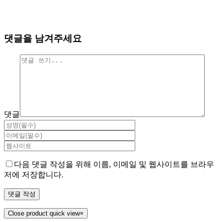
댓글을 남겨주세요
댓글
다음 댓글 작성을 위해 이름, 이메일 및 웹사이트를 브라우
저에 저장합니다.
Close product quick view
×