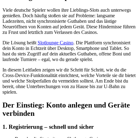
Viele deutsche Spieler wollen ihre Lieblings‑Slots auch unterwegs
genießen. Doch häufig stoßen sie auf Probleme: langsame
Ladezeiten, nicht synchronisierte Guthaben und das lästige
Neueröffnen von Konten auf jedem Gerät. Diese Hindernisse führen
zu Frust und letztlich zum Verlassen des Casinos.
Die Lösung heißt
Slotlounge Casino
. Die Plattform synchronisiert
dein Konto in Echtzeit über Desktop, Smartphone und Tablet. So
hast du stets Zugriff auf dein aktuelles Guthaben, offene Boni und
laufende Turniere – egal, wo du gerade spielst.
In diesem Leitfaden zeigen wir dir Schritt für Schritt, wie du die
Cross‑Device‑Funktionalität einrichtest, welche Vorteile sie dir bietet
und welche Stolperfallen du vermeiden solltest. Am Ende bist du
bereit, ohne Unterbrechungen von zu Hause bis zur U‑Bahn zu
spielen.
Der Einstieg: Konto anlegen und Geräte
verbinden
1. Registrierung – schnell und sicher