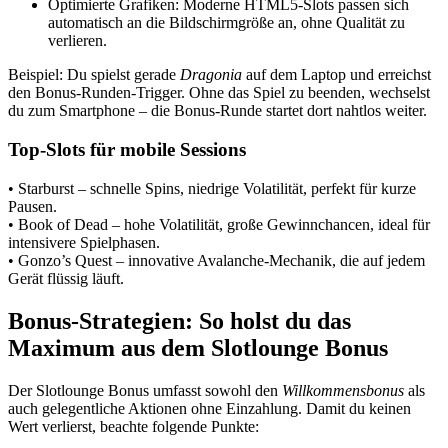
Optimierte Grafiken: Moderne HTML5‑Slots passen sich
automatisch an die Bildschirmgröße an, ohne Qualität zu
verlieren.
Beispiel: Du spielst gerade
Dragonia
auf dem Laptop und erreichst
den Bonus‑Runden‑Trigger. Ohne das Spiel zu beenden, wechselst
du zum Smartphone – die Bonus‑Runde startet dort nahtlos weiter.
Top‑Slots für mobile Sessions
• Starburst – schnelle Spins, niedrige Volatilität, perfekt für kurze
Pausen.
• Book of Dead – hohe Volatilität, große Gewinnchancen, ideal für
intensivere Spielphasen.
• Gonzo’s Quest – innovative Avalanche‑Mechanik, die auf jedem
Gerät flüssig läuft.
Bonus‑Strategien: So holst du das
Maximum aus dem Slotlounge Bonus
Der Slotlounge Bonus umfasst sowohl den
Willkommensbonus
als
auch gelegentliche Aktionen ohne Einzahlung. Damit du keinen
Wert verlierst, beachte folgende Punkte: