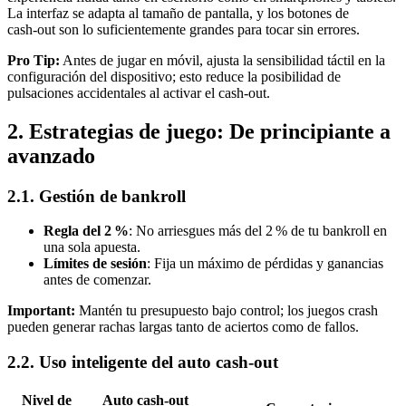
La interfaz se adapta al tamaño de pantalla, y los botones de
cash‑out son lo suficientemente grandes para tocar sin errores.
Pro Tip:
Antes de jugar en móvil, ajusta la sensibilidad táctil en la
configuración del dispositivo; esto reduce la posibilidad de
pulsaciones accidentales al activar el cash‑out.
2. Estrategias de juego: De principiante a
avanzado
2.1. Gestión de bankroll
Regla del 2 %
: No arriesgues más del 2 % de tu bankroll en
una sola apuesta.
Límites de sesión
: Fija un máximo de pérdidas y ganancias
antes de comenzar.
Important:
Mantén tu presupuesto bajo control; los juegos crash
pueden generar rachas largas tanto de aciertos como de fallos.
2.2. Uso inteligente del auto cash‑out
Nivel de
Auto cash‑out