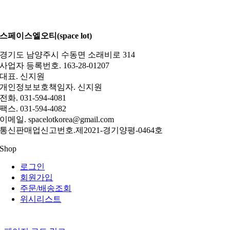
스페이스엘오티(space lot)
경기도 남양주시 수동면 소래비로 314
사업자 등록번호. 163-28-01207
대표. 신지원
개인정보보호책임자. 신지원
전화. 031-594-4081
팩스. 031-594-4082
이메일. spacelotkorea@gmail.com
통신판매업신고번호.제2021-경기양평-0464호
Shop
로그인
회원가입
주문/배송조회
위시리스트