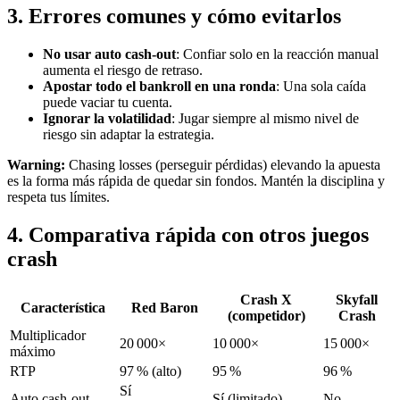
3. Errores comunes y cómo evitarlos
No usar auto cash‑out
: Confiar solo en la reacción manual
aumenta el riesgo de retraso.
Apostar todo el bankroll en una ronda
: Una sola caída
puede vaciar tu cuenta.
Ignorar la volatilidad
: Jugar siempre al mismo nivel de
riesgo sin adaptar la estrategia.
Warning:
Chasing losses (perseguir pérdidas) elevando la apuesta
es la forma más rápida de quedar sin fondos. Mantén la disciplina y
respeta tus límites.
4. Comparativa rápida con otros juegos
crash
Crash X
Skyfall
Característica
Red Baron
(competidor)
Crash
Multiplicador
20 000×
10 000×
15 000×
máximo
RTP
97 % (alto)
95 %
96 %
Sí
Auto cash‑out
Sí (limitado)
No