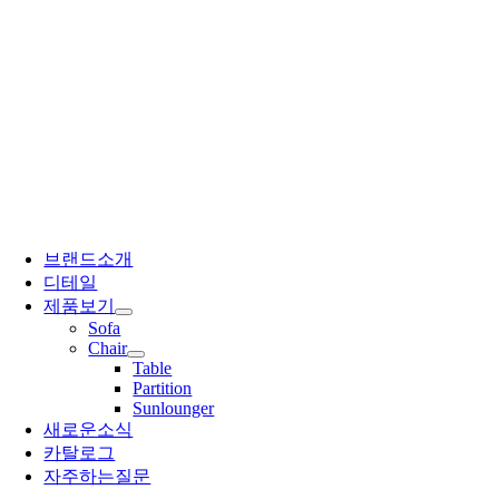
브랜드소개
디테일
제품보기
Sofa
Chair
Table
Partition
Sunlounger
새로운소식
카탈로그
자주하는질문