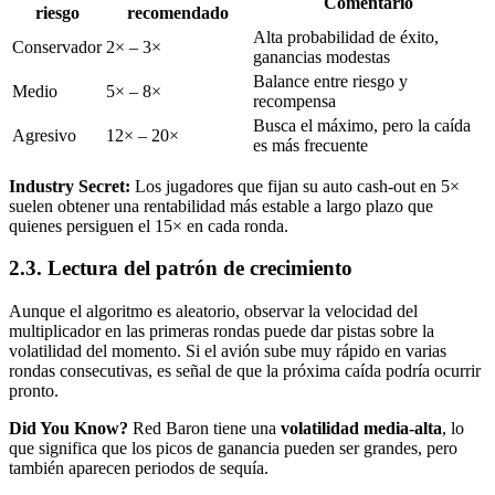
Comentario
riesgo
recomendado
Alta probabilidad de éxito,
Conservador
2× – 3×
ganancias modestas
Balance entre riesgo y
Medio
5× – 8×
recompensa
Busca el máximo, pero la caída
Agresivo
12× – 20×
es más frecuente
Industry Secret:
Los jugadores que fijan su auto cash‑out en 5×
suelen obtener una rentabilidad más estable a largo plazo que
quienes persiguen el 15× en cada ronda.
2.3. Lectura del patrón de crecimiento
Aunque el algoritmo es aleatorio, observar la velocidad del
multiplicador en las primeras rondas puede dar pistas sobre la
volatilidad del momento. Si el avión sube muy rápido en varias
rondas consecutivas, es señal de que la próxima caída podría ocurrir
pronto.
Did You Know?
Red Baron tiene una
volatilidad media-alta
, lo
que significa que los picos de ganancia pueden ser grandes, pero
también aparecen periodos de sequía.