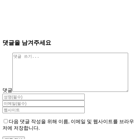
댓글을 남겨주세요
댓글
다음 댓글 작성을 위해 이름, 이메일 및 웹사이트를 브라우
저에 저장합니다.