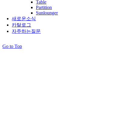
Table
Partition
Sunlounger
새로운소식
카탈로그
자주하는질문
Go to Top