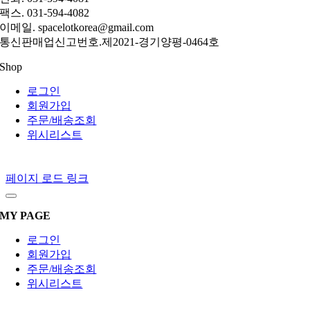
팩스. 031-594-4082
이메일. spacelotkorea@gmail.com
통신판매업신고번호.제2021-경기양평-0464호
Shop
로그인
회원가입
주문/배송조회
위시리스트
페이지 로드 링크
MY PAGE
로그인
회원가입
주문/배송조회
위시리스트