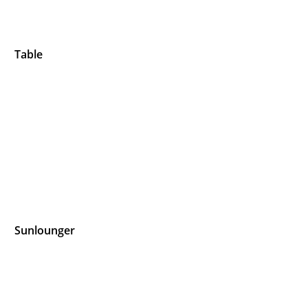
Table
Sunlounger