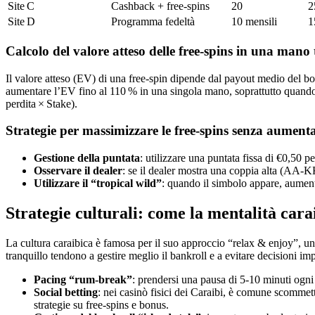
Site C
Cashback + free‑spins
20
2
Site D
Programma fedeltà
10 mensili
1
Calcolo del valore atteso delle free‑spins in una mano 
Il valore atteso (EV) di una free‑spin dipende dal payout medio del bo
aumentare l’EV fino al 110 % in una singola mano, soprattutto quando 
perdita × Stake).
Strategie per massimizzare le free‑spins senza aumentar
Gestione della puntata
: utilizzare una puntata fissa di €0,50 pe
Osservare il dealer
: se il dealer mostra una coppia alta (AA‑KK
Utilizzare il “tropical wild”
: quando il simbolo appare, aument
Strategie culturali: come la mentalità cara
La cultura caraibica è famosa per il suo approccio “relax & enjoy”, un
tranquillo tendono a gestire meglio il bankroll e a evitare decisioni im
Pacing “rum‑break”
: prendersi una pausa di 5‑10 minuti ogni
Social betting
: nei casinò fisici dei Caraibi, è comune scommet
strategie su free‑spins e bonus.