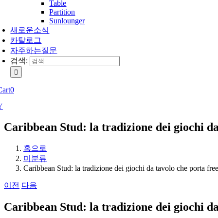
Table
Partition
Sunlounger
새로운소식
카탈로그
자주하는질문
검색:
Cart
0
Y
Caribbean Stud: la tradizione dei giochi da
홈으로
미분류
Caribbean Stud: la tradizione dei giochi da tavolo che porta free
이전
다음
Caribbean Stud: la tradizione dei giochi da