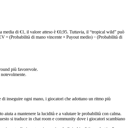
edia di €1, il valore atteso è €0,95. Tuttavia, il “tropical wild” può
EV = (Probabilità di mano vincente × Payout medio) − (Probabilità di
 round più favorevole.
e notevolmente.
e di inseguire ogni mano, i giocatori che adottano un ritmo più
 aiuta a mantenere la lucidità e a valutare le probabilità con calma.
 questo si traduce in chat room e community dove i giocatori scambiano