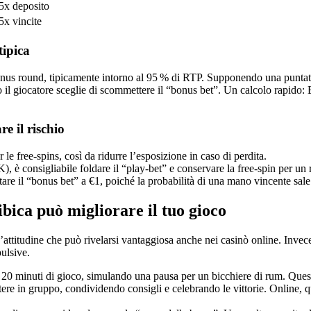
5x deposito
5x vincite
tipica
nus round, tipicamente intorno al 95 % di RTP. Supponendo una puntata m
il giocatore sceglie di scommettere il “bonus bet”. Un calcolo rapido: 
e il rischio
r le free‑spins, così da ridurre l’esposizione in caso di perdita.
), è consigliabile foldare il “play‑bet” e conservare la free‑spin per un
are il “bonus bet” a €1, poiché la probabilità di una mano vincente sal
ibica può migliorare il tuo gioco
’attitudine che può rivelarsi vantaggiosa anche nei casinò online. Invec
pulsive.
 20 minuti di gioco, simulando una pausa per un bicchiere di rum. Questo
tere in gruppo, condividendo consigli e celebrando le vittorie. Online,