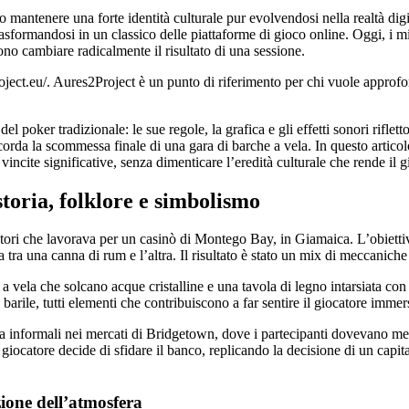
mantenere una forte identità culturale pur evolvendosi nella realtà digita
 trasformandosi in un classico delle piattaforme di gioco online. Oggi, 
no cambiare radicalmente il risultato di una sessione.
roject.eu/. Aures2Project è un punto di riferimento per chi vuole approfon
l poker tradizionale: le sue regole, la grafica e gli effetti sonori riflett
ricorda la scommessa finale di una gara di barche a vela. In questo artic
vincite significative, senza dimenticare l’eredità culturale che rende il 
toria, folklore e simbolismo
tori che lavorava per un casinò di Montego Bay, in Giamaica. L’obiettiv
tra una canna di rum e l’altra. Il risultato è stato un mix di meccaniche t
 vela che solcano acque cristalline e una tavola di legno intarsiata con 
barile, tutti elementi che contribuiscono a far sentire il giocatore immer
sa informali nei mercati di Bridgetown, dove i partecipanti dovevano mett
 giocatore decide di sfidare il banco, replicando la decisione di un capit
zione dell’atmosfera