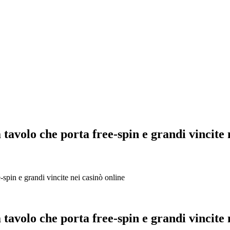
 tavolo che porta free‑spin e grandi vincite 
‑spin e grandi vincite nei casinò online
 tavolo che porta free‑spin e grandi vincite 