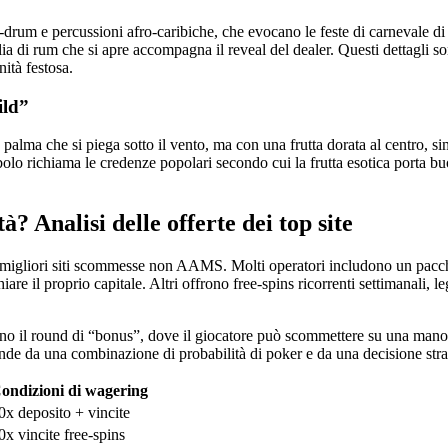
rum e percussioni afro‑caribiche, che evocano le feste di carnevale di 
ia di rum che si apre accompagna il reveal del dealer. Questi dettagli so
nità festosa.
ild”
 palma che si piega sotto il vento, ma con una frutta dorata al centro, si
lo richiama le credenze popolari secondo cui la frutta esotica porta bu
? Analisi delle offerte dei top site
i migliori siti scommesse non AAMS. Molti operatori includono un pacc
are il proprio capitale. Altri offrono free‑spins ricorrenti settimanali, l
vano il round di “bonus”, dove il giocatore può scommettere su una mano
dipende da una combinazione di probabilità di poker e da una decisione stra
ondizioni di wagering
0x deposito + vincite
0x vincite free‑spins