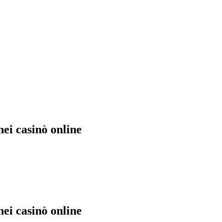
nei casinò online
nei casinò online