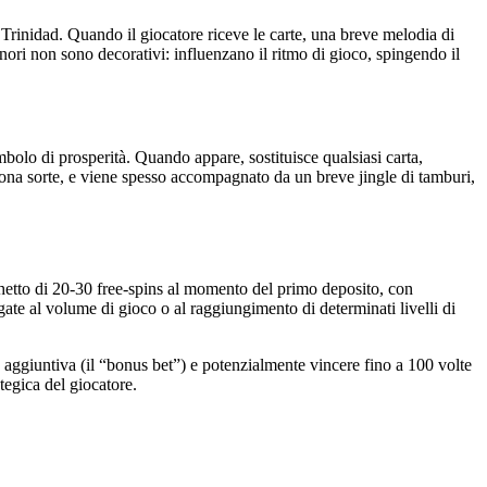
Trinidad. Quando il giocatore riceve le carte, una breve melodia di
nori non sono decorativi: influenzano il ritmo di gioco, spingendo il
mbolo di prosperità. Quando appare, sostituisce qualsiasi carta,
ona sorte, e viene spesso accompagnato da un breve jingle di tamburi,
hetto di 20‑30 free‑spins al momento del primo deposito, con
egate al volume di gioco o al raggiungimento di determinati livelli di
 aggiuntiva (il “bonus bet”) e potenzialmente vincere fino a 100 volte
tegica del giocatore.