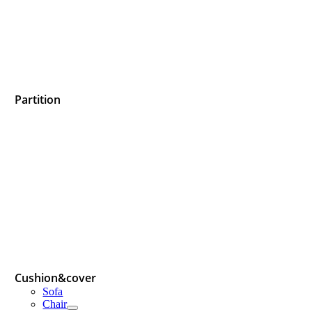
Partition
Cushion&cover
Sofa
Chair