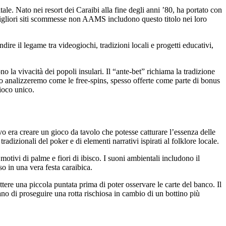
le. Nato nei resort dei Caraibi alla fine degli anni ’80, ha portato con
i migliori siti scommesse non AAMS includono questo titolo nei loro
dire il legame tra videogiochi, tradizioni locali e progetti educativi,
ono la vivacità dei popoli insulari. Il “ante‑bet” richiama la tradizione
olo analizzeremo come le free‑spins, spesso offerte come parte di bonus
gioco unico.
o era creare un gioco da tavolo che potesse catturare l’essenza delle
radizionali del poker e di elementi narrativi ispirati al folklore locale.
motivi di palme e fiori di ibisco. I suoni ambientali includono il
so in una vera festa caraibica.
ere una piccola puntata prima di poter osservare le carte del banco. Il
ano di proseguire una rotta rischiosa in cambio di un bottino più